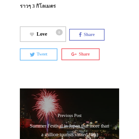
ราวๆ 3 กิโลเมตร
0
Love
Share
Tweet
Share
ประเทศญี่ปุ่น
เที่ยวญี่ปุ่นด้วย
เอง
รถบัส
เดินทาง
Previous Post
ทัวร์
Summer Festival in Japan that more than
ที่พัก
a million tourists visited (4th)