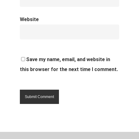
Website
Save my name, email, and website in
this browser for the next time I comment.