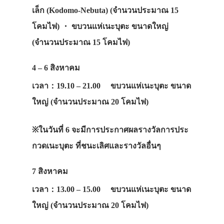
เล็ก (Kodomo-Nebuta) (จำนวนประมาณ 15
โคมไฟ) ・ ขบวนแห่เนะบุตะ ขนาดใหญ่
(จำนวนประมาณ 15 โคมไฟ)
4 – 6 สิงหาคม
เวลา：19.10 – 21.00 ขบวนแห่เนะบุตะ ขนาด
ใหญ่ (จำนวนประมาณ 20 โคมไฟ)
※ในวันที่ 6 จะมีการประกาศผลรางวัลการประ
กวดเนะบุตะ ที่ชนะเลิศและรางวัลอื่นๆ
7 สิงหาคม
เวลา：13.00 – 15.00 ขบวนแห่เนะบุตะ ขนาด
ใหญ่ (จำนวนประมาณ 20 โคมไฟ)