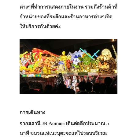
ต่างๆที่ทำการแสดงภายในงาน รวมถึงร้านค้าที่
จำหน่ายของที่ระลึกและร้านอาหารต่างๆเปิด
ให้บริการกันด้วยค่ะ
การเดินทาง
จากสถานี JR Aomori เดินต่ออีกประมาณ 5
นาที ขบวนแห่เนะบุตะจะแห่ไปรอบบริเวณ