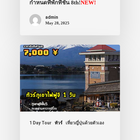
กำหนดที่พักที่ชั้น 8th!
NEW!
admin
May 28, 2025
1 Day Tour
ทัวร์
เที่ยวญี่ปุ่นด้วยตัวเอง