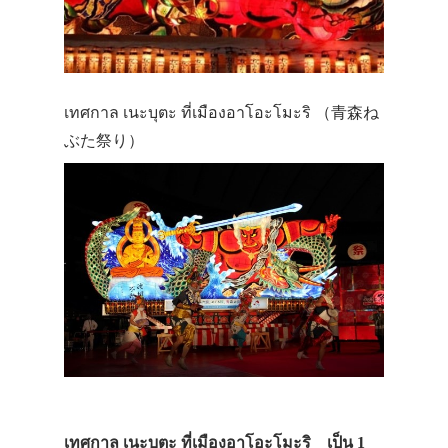
เทศกาล เนะบุตะ ที่เมืองอาโอะโมะริ （青森ね
ぶた祭り）
เทศกาล เนะบุตะ ที่เมืองอาโอะโมะริ เป็น 1