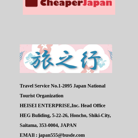
Travel Service No.1-2095 Japan National
Tourist Organization
HEISEI ENTERPRISE,Inc. Head Office
HEG Buliding, 5-22-26, Honcho, Shiki-City,
Saitama, 353-0004, JAPAN
EMAIl : japan555@busde.com