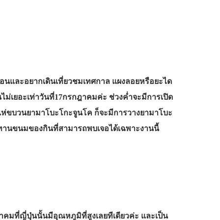
ูร้อนและอยากเดินเที่ยวชมเทศกาล แผงลอยหรือยะได
นไม่เยอะเท่าวันที่17กรกฎาคมค่ะ ช่วงค่ำจะมีการเปิด
แห่ขบวนยามาโบะโกะจูนโค ก็จะมีการวางยามาโบะ
ถทานขนมของกินที่สามารถพบเจอได้เฉพาะงานนี้
ี่ญี่ปุ่นนั้นมีอุณหภูมิที่สูงเลยทีเดียวค่ะ และเป็น