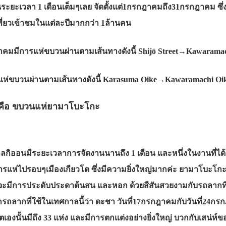
็นระยะเวลา 1 เดือนเต็มๆเลย จัดตั้งแต่1กรกฎาคมถึง31กรกฎาคม ซึ่
เที่ยวเข้าชมในแต่ละปีมากกว่า 1ล้านคน
คมมีการแห่ขบวนผ่านตามเส้นทางดังนี้ Shijō Street→Kawaramac
แห่ขบวนผ่านตามเส้นทางดังนี้ Karasuma Oike→Kawaramachi O
านคือ ขบวนแห่ยามาโบะโกะ
กาลกิออนมีระยะเวลาการจัดงานนานถึง 1 เดือน และหนึ่งในงานที่ได
แห่ไปรอบๆเมืองเกียวโต ซึ่งมีความยิ่งใหญ่มากค่ะ ยามาโบะโกะ ค
มีการประดับประดาต้นสน และหอก ด้วยสีสันสวยงามกับรถลากที่ม
ยกรถลากที่ใช้ในเทศกาลนี้ว่า ดะชา วันที่17กรกฎาคมกับวันที่24
กียวโตเองนั้นมีถึง 33 แห่ง และมีการตกแต่งอย่างยิ่งใหญ่ บวกกับเสน่