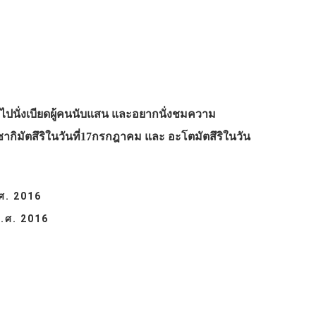
ไปนั่งเบียดผู้คนนับแสน และอยากนั่งชมความ
านซากิมัตสึริในวันที่17กรกฎาคม และ อะโตมัตสึริในวัน
ค.ศ. 2016
 ค.ศ. 2016