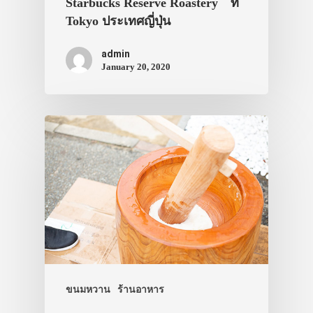
Starbucks Reserve Roastery ที่
เอง
Tokyo ประเทศญี่ปุ่น
รถบัส
admin
เดินทาง
January 20, 2020
ทัวร์
ที่พัก
สาระน่ารู้
VIDEO
ภาพประทับใจ
ขนมหวาน
ร้านอาหาร