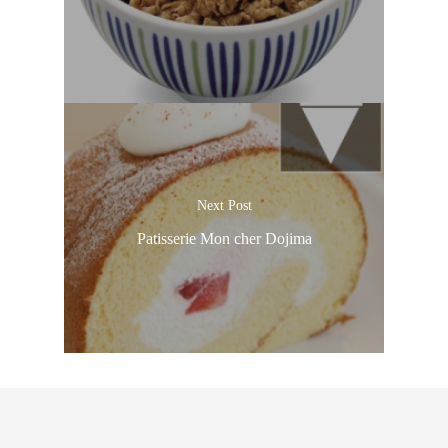
Next Post
Patisserie Mon cher Dojima