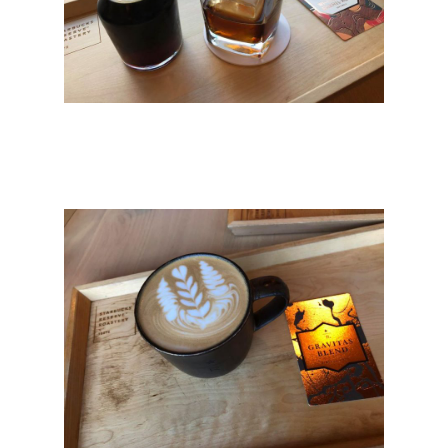
สาระน่ารู้
VIDEO
ภาพประทับใจ