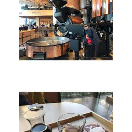
ประเทศญี่ปุ่น
เที่ยวญี่ปุ่นด้วย
เอง
รถบัส
เดินทาง
ทัวร์
ที่พัก