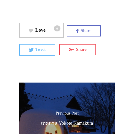
0
Love
Share
Tweet
Share
Previous Post
เทศกาล Yokote Kamakura