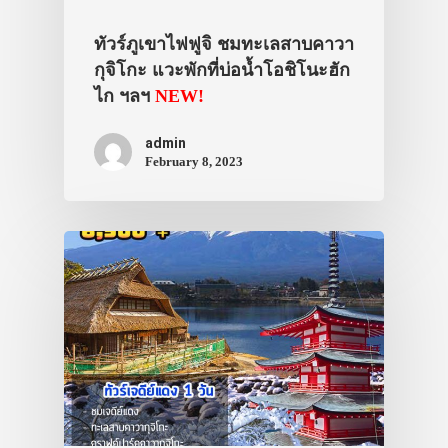
ทัวร์ภูเขาไฟฟูจิ ชมทะเลสาบคาวา
กุจิโกะ แวะพักที่บ่อน้ำโอชิโนะฮัก
ไก ฯลฯ
NEW!
admin
February 8, 2023
ประเทศญี่ปุ่น
เที่ยวญี่ปุ่นด้วย
เอง
รถบัส
เดินทาง
ทัวร์
ที่พัก