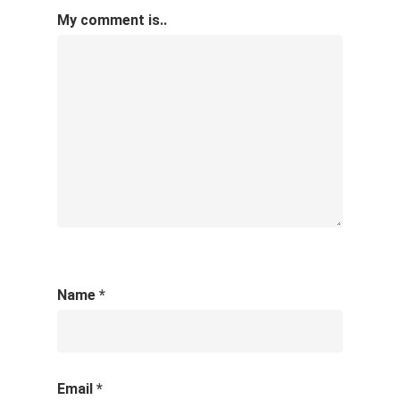
My comment is..
Name
*
Email
*