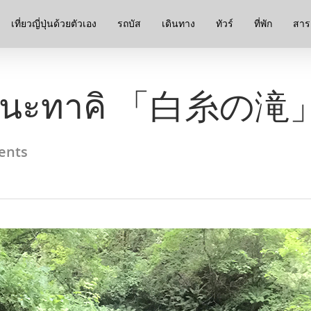
เที่ยวญี่ปุ่นด้วยตัวเอง
รถบัส
เดินทาง
ทัวร์
ที่พัก
สาระ
ตะโนะทาคิ 「白糸の滝
ents