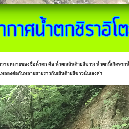
วามหมายของชื่อน้ำตก คือ น้ำตกเส้นด้ายสีขาว) น้ำตกนี้เกิดจากน้
่ไหลลงต่อกันหลายสายราวกับเส้นด้ายสีขาวนั่นเองค่า