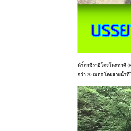
นำ้ตกชิราอิโตะโนะทาคิ (ค
กว่า 70 เมตร โดยสายน้ำที