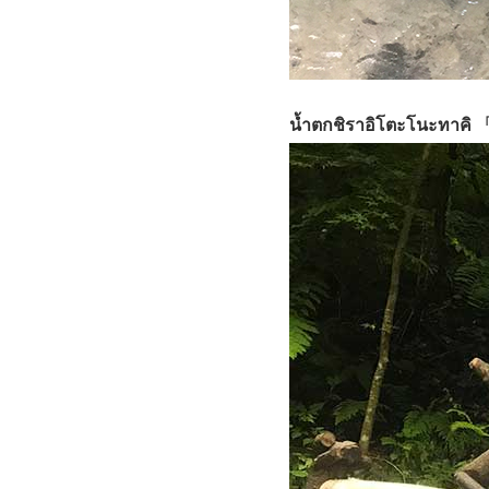
น้ำตกชิราอิโตะโนะทา