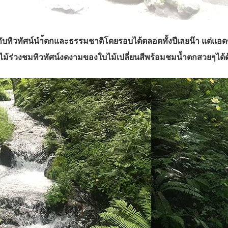
กับทิวทัศน์นำ้ตกและธรรมชาติโดยรอบได้ตลอดทั้งปีเลยน๊า แต่แอด
ไม้ร่วงชมทิวทัศน์งดงามของใบไม้เปลี่ยนสีพร้อมชมน้ำตกสวยๆได้ด