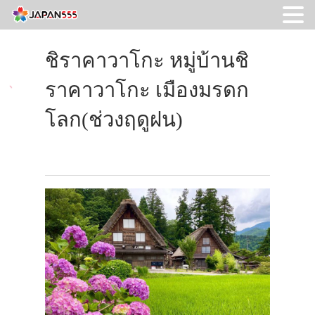
ชิราคาวาโกะ หมู่บ้านชิ
ราคาวาโกะ เมืองมรดก
โลก(ช่วงฤดูฝน)