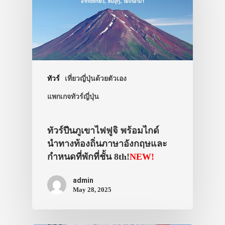
ประเทศญี่ปุ่น
เที่ยวญี่ปุ่นด้วย
ทัวร์
เที่ยวญี่ปุ่นด้วยตัวเอง
เอง
แพกเกจทัวร์ญี่ปุ่น
รถบัส
ทัวร์ปีนภูเขาไฟฟูจิ พร้อมไกด์
เดินทาง
นำทางท้องถิ่นภาษาอังกฤษและ
ทัวร์
กำหนดที่พักที่ชั้น 8th!
NEW!
ที่พัก
admin
May 28, 2025
สาระน่ารู้
VIDEO