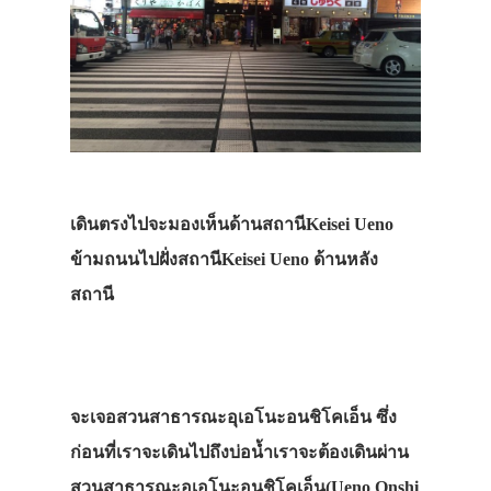
เดินตรงไปจะมองเห็นด้านสถานีKeisei Ueno
ข้ามถนนไปฝั่งสถานีKeisei Ueno ด้านหลัง
สถานี
จะเจอสวนสาธารณะอุเอโนะอนชิโคเอ็น ซึ่ง
ก่อนที่เราจะเดินไปถึงบ่อน้ำเราจะต้องเดินผ่าน
สวนสาธารณะอุเอโนะอนชิโคเอ็น(Ueno Onshi