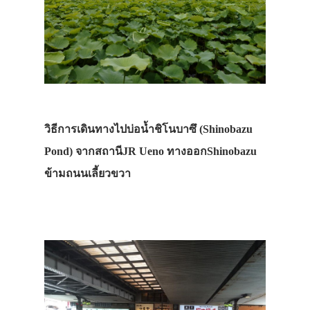
วิธีการเดินทางไปบ่อน้ำชิโนบาซึ (Shinobazu
Pond) จากสถานีJR Ueno ทางออกShinobazu
ข้ามถนนเลี้ยวขวา