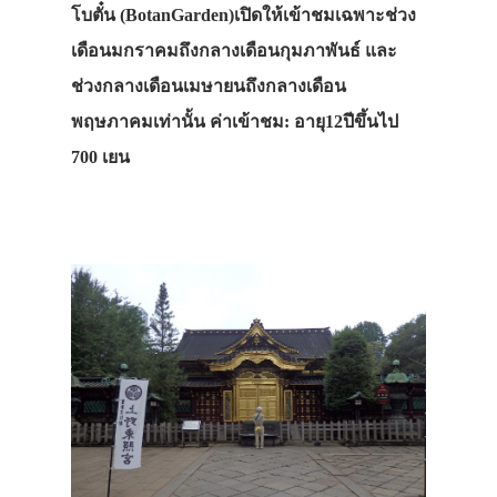
โบตั๋น (BotanGarden)เปิดให้เข้าชมเฉพาะช่วง
เดือนมกราคมถึงกลางเดือนกุมภาพันธ์ และ
ช่วงกลางเดือนเมษายนถึงกลางเดือน
พฤษภาคมเท่านั้น ค่าเข้าชม: อายุ12ปีขึ้นไป
700 เยน
ประเทศญี่ปุ่น
เที่ยวญี่ปุ่นด้วย
เอง
รถบัส
เดินทาง