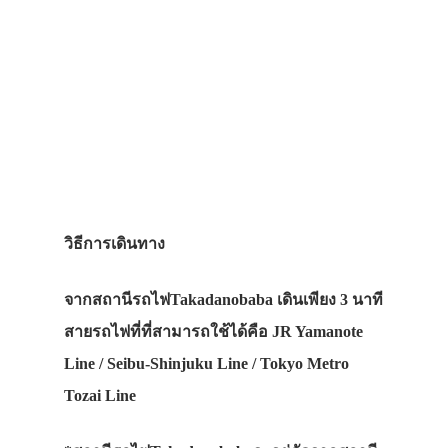
เที่ยวญี่ปุ่นด้วย
เอง
รถบัส
เดินทาง
ทัวร์
ที่พัก
สาระน่ารู้
วิธีการเดินทาง
VIDEO
จากสถานีรถไฟTakadanobaba เดินเพียง 3 นาที
ภาพประทับใจ
สายรถไฟที่ที่สามารถใช้ได้คือ JR Yamanote
Line / Seibu-Shinjuku Line / Tokyo Metro
Tozai Line