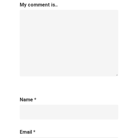
My comment is..
Name
*
Email
*