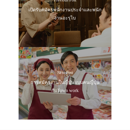
Previous Post
เปิดรับสมัครพนักงานประจำและพนัก
งานอะรุไบ
Next Post
การสมัครงานในญี่ปุ่นแบบคนญี่ปุ่น
กับTown work