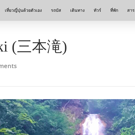
เที่ยวญี่ปุ่นด้วยตัวเอง
รถบัส
เดินทาง
ทัวร์
ที่พัก
สาระ
aki (三本滝)
ments