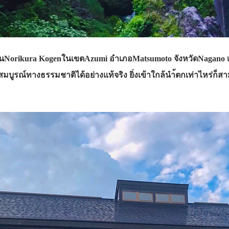
ู่บนNorikura KogenในเขตAzumi อำเภอMatsumoto จังหวัดNagano เ
สมบูรณ์ทางธรรมชาติได้อย่างแท้จริง ยิ่งเข้าใกล้นำ้ตกเท่าไหร่ก็ส