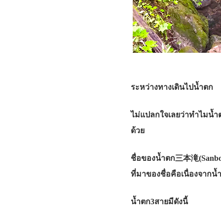
ระหว่างทางเดินไปน้ำตก
ไม่แปลกใจเลยว่าทำไมน้ำตกนี
ด้วย
ชื่อของน้ำตก三本滝(Sanbon
ที่มาของชื่อคือเนื่องจาก
น้ำตก3สายมีดังนี้