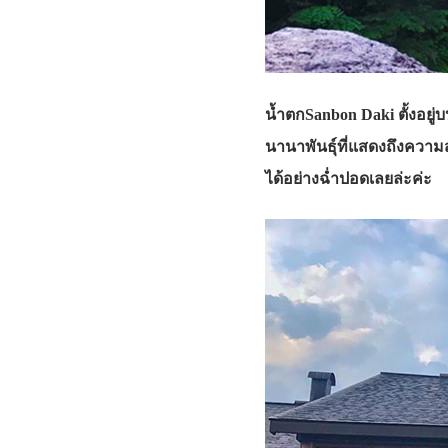
น้ำตกSanbon Daki ตั้งอย
นานาพันธุ์ที่แสดงถึงความ
ได้อย่างฉ่ำปอดเลยล่ะค่ะ