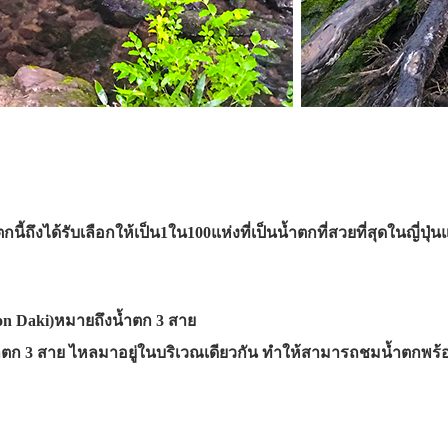
้ถึงได้รับเลือกให้เป็น1ใน100แห่งที่เป็นน้ำตกที่สวยที่สุดในญี่ปุ่น
 Daki)หมายถึงน้ำตก 3 สาย
น้ำตก 3 สาย ไหลมาอยู่ในบริเวณเดียวกัน ทำให้สามารถชมน้ำตกพร้อมก