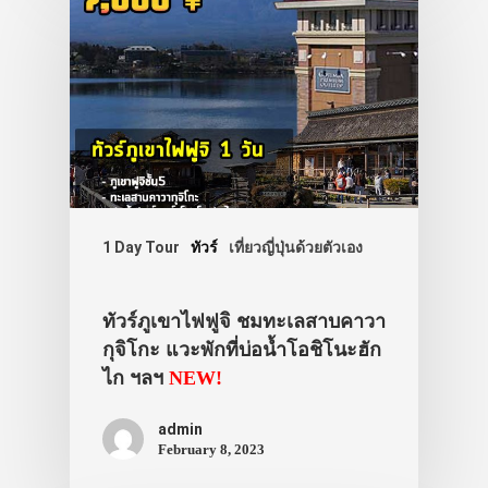
1 Day Tour
ทัวร์
เที่ยวญี่ปุ่นด้วยตัวเอง
ทัวร์ภูเขาไฟฟูจิ ชมทะเลสาบคาวา
กุจิโกะ แวะพักที่บ่อน้ำโอชิโนะฮัก
ไก ฯลฯ
NEW!
admin
February 8, 2023