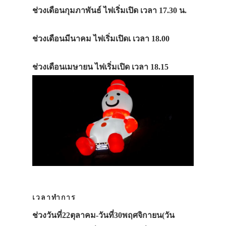
ช่วงเดือนกุมภาพันธ์ ไฟเริ่มเปิด เวลา 17.30 น.
ช่วงเดือนมีนาคม ไฟเริ่มเปิดเ เวลา 18.00
ช่วงเดือนเมษายน ไฟเริ่มเปิด เวลา 18.15
เวลาทำการ
ช่วงวันที่22ตุลาคม-วันที่30พฤศจิกายน(วัน