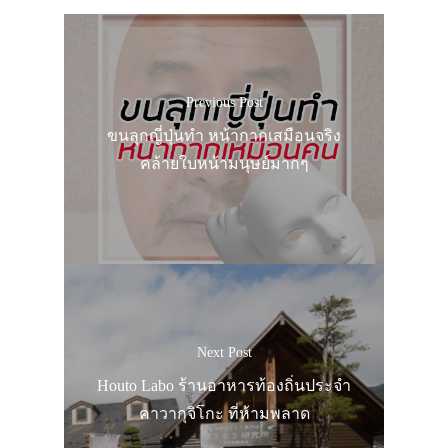
Previous Post
ขนลุกญี่ปุ่นทำ หน้ากากเสมือนจริง
คล้ายใบหน้ามนุษย์มากๆ
Next Post
Houto Labo ร้านอาหารท้องถิ่นประจำ
คาวากุจิโกะ ที่ห้ามพลาด