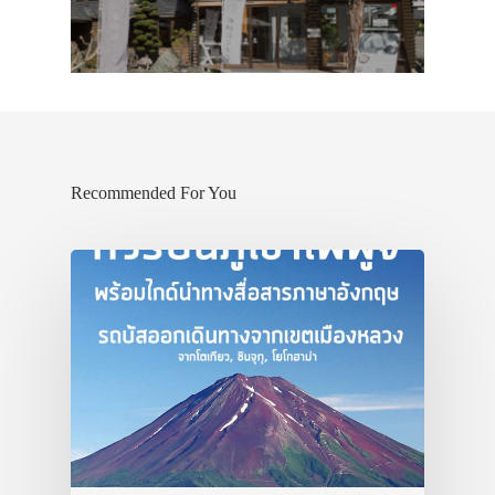
ประเทศญี่ปุ่น
เที่ยวญี่ปุ่นด้วย
เอง
รถบัส
Recommended For You
เดินทาง
ทัวร์
ที่พัก
สาระน่ารู้
VIDEO
ภาพประทับใจ