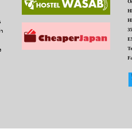
O
H
HE
น
3
่า
E
Te
ง
Fa