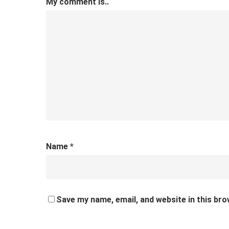
My comment is..
Name
*
Save my name, email, and website in this bro