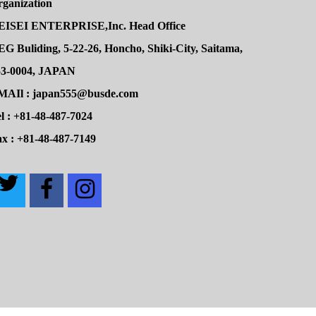
rganization
EISEI ENTERPRISE,Inc. Head Office
G Buliding, 5-22-26, Honcho, Shiki-City, Saitama,
53-0004, JAPAN
MAIl : japan555@busde.com
l : +81-48-487-7024
x : +81-48-487-7149