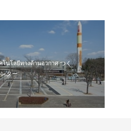
ทคโนโลยีทางด้านอวกาศ つく
センター