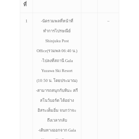
ที่
1
-นัดรวมพลที่หน้าที่
–
ทำการไปรษณีย์
Shinjuku Post
Office(รวมพล 06:40 น.)
-ไปลงที่สถานี Gala
ประเทศญี่ปุ่น
Yuzawa Ski Resort
(10:50 น. โดยประมาณ)
เที่ยวญี่ปุ่นด้วย
-สามารถสนุกกับหิมะ สกี
เอง
สโนว์บอร์ด ได้อย่าง
รถบัส
อิสระเต็มอิ่ม จนกว่าจะ
เดินทาง
ถึงเวลากลับ
-เดินทางออกจาก Gala
ทัวร์