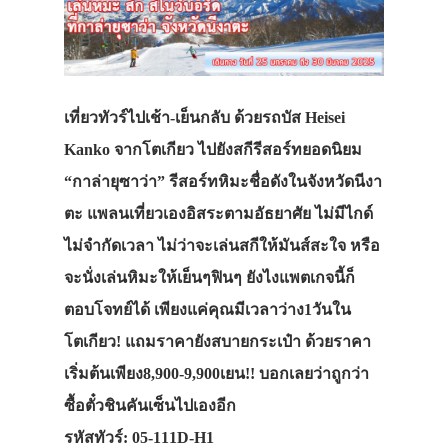
เที่ยวทัวร์ไปเช้า-เย็นกลับ ด้วยรถบัส Heisei
Kanko จากโตเกียว ไปยังสกีรีสอร์ทยอดนิยม
“กาล่ายุซาว่า” รีสอร์ทหิมะชื่อดังในจังหวัดนีงา
ตะ แพลนเที่ยวเองอิสระตามอัธยาศัย ไม่มีไกด์
ไม่จำกัดเวลา ไม่ว่าจะเล่นสกีให้มันส์สะใจ หรือ
จะนั่งเล่นหิมะให้เย็นๆฟินๆ ยังไงแพตเกจนี้ก็
ตอบโจทย์ได้ เพียงแค่คุณมีเวลาว่าง1วันใน
โตเกียว! แถมราคายังสบายกระเป๋า ด้วยราคา
เริ่มต้นเพียง8,900-9,900เยน!! บอกเลยว่าถูกว่า
ซื้อตั๋วชินคันเซ็นไปเองอีก
รหัสทัวร์: 05-111D-H1