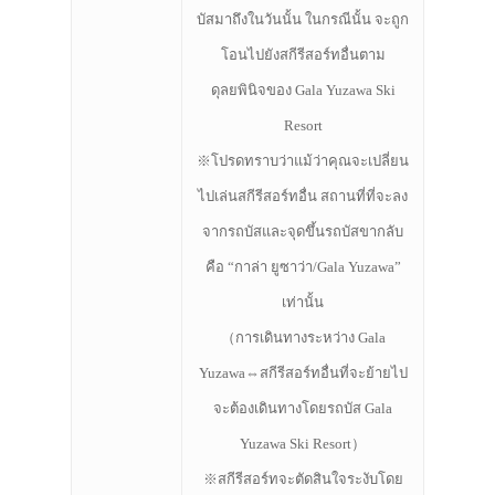
บัสมาถึงในวันนั้น ในกรณีนั้น จะถูก
โอนไปยังสกีรีสอร์ทอื่นตาม
ดุลยพินิจของ Gala Yuzawa Ski
Resort
※โปรดทราบว่าแม้ว่าคุณจะเปลี่ยน
ไปเล่นสกีรีสอร์ทอื่น สถานที่ที่จะลง
จากรถบัสและจุดขึ้นรถบัสขากลับ
คือ “กาล่า ยูซาว่า/Gala Yuzawa”
เท่านั้น
（การเดินทางระหว่าง Gala
Yuzawa⇔สกีรีสอร์ทอื่นที่จะย้ายไป
จะต้องเดินทางโดยรถบัส Gala
Yuzawa Ski Resort）
※สกีรีสอร์ทจะตัดสินใจระงับโดย