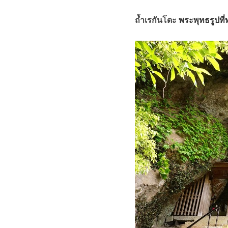
ถ้ำเรกันโดะ
พระพุทธรูปที่