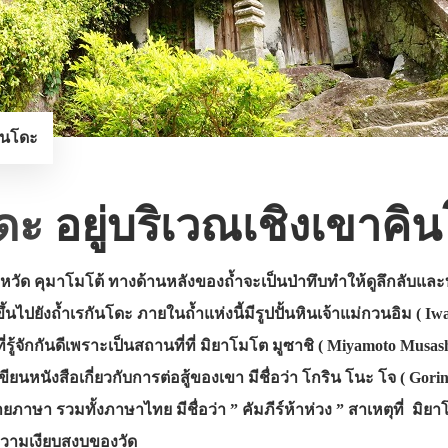
ันโดะ
โดะ
อยู่บริเวณเชิงเขาคิน
ด คุมาโมโต้ ทางด้านหลังของถ้ำจะเป็นป่าทึบทำให้ดูลึกลับและบริเ
ะขึ้นไปยังถ้ำเรกันโดะ ภายในถ้ำแห่งนี้มีรูปปั้นหินเจ้าแม่กวนอิม (
ที่รู้จักกันดีเพราะเป็นสถานที่ที่ มิยาโมโต มูซาชิ ( Miyamoto Musas
ขียนหนังสือเกี่ยวกับการต่อสู้ของเขา มีชื่อว่า โกริน โนะ โจ ( Gorin
าษา รวมทั้งภาษาไทย มีชื่อว่า ” คัมภีร์ห้าห่วง ” สาเหตุที่ มิยาโ
 ความเงียบสงบของวัด