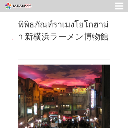
พิพิธภัณท์ราเมงโยโกฮาม่
า 新横浜ラーメン博物館