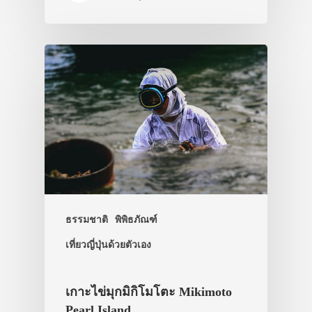
ประเทศญี่ปุ่น
เที่ยวญี่ปุ่นด้วย
เอง
รถบัส
เดินทาง
ทัวร์
ธรรมชาติ
พิพิธภัณฑ์
ที่พัก
เที่ยวญี่ปุ่นด้วยตัวเอง
สาระน่ารู้
เกาะไข่มุกมิกิโมโตะ Mikimoto
VIDEO
Pearl Island