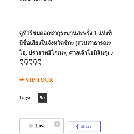
ดูทัวร์ชมดอกซากุระบานสะพรั่ง 3 แห่งที่
มีชื่อเสียงในจังหวัดชิกะ (สวนสาธารณะ
โฮ, ปราสาทฮิโกเนะ, ศาลเจ้าโอมิจินกุ) ♪
👇👇👇👇👇
➡ VIP TOUR
Tags:
ชิงะ
0
Love
Share