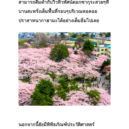
สามารถดื่มด่ำกับวิวทิวทัศน์ดอกซากุระสวยๆที่
บานสะพรั่งเต็มพื้นที่รอบๆบริเวณหอคอย
ปราสาทนากาฮามะได้อย่างเต็มอิ่มไปเลย
นอกจากนี้ยังมีพิพิธภัณฑ์ประวัติศาสตร์