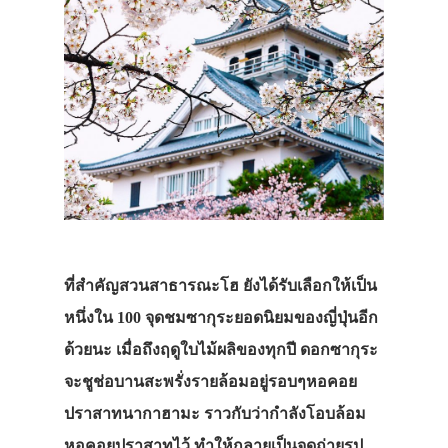
ที่สำคัญสวนสาธารณะโฮ
ยังได้รับเลือกให้เป็น
หนึ่งใน
100
จุดชมซากุระยอดนิยมของญี่ปุ่นอีก
ด้วยนะ
เมื่อถึงฤดูใบไม้ผลิของทุกปี
ดอกซากุระ
จะชูช่อบานสะพรั่งรายล้อมอยู่รอบๆหอคอย
ปราสาทนากาฮามะ
ราวกับว่ากำลังโอบล้อม
หอคอยปราสาทไว้
ทำให้กลายเป็นจุดถ่ายรูป