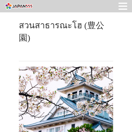
สวนสาธารณะโฮ (豊公
園)