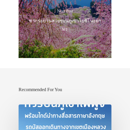
รถบัส
Next Post
เดินทาง
ซากุระบานสวยๆบนภูเขาโยชิโนะยา
ทัวร์
มะ
ที่พัก
สาระน่ารู้
VIDEO
ภาพประทับใจ
Recommended For You