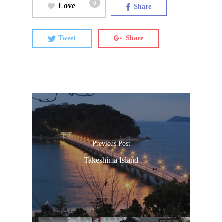
0
Love
Share
Tweet
Share
Previous Post
Takeshima Island