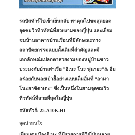
รถบัสทัวร์ไปเช้าเย็นกลับ พาคุณไปชมสุดยอด
จุดชมวิวทิวทัศน์ที่สวยงามของญี่ปุ่น และเยี่ยม
ชมบ้านอาคารบ้านเรือนที่มีลักษณะทาง
สถาปัตยกรรมแบบดั้งเดิมที่สำคัญและมี
เอกลักษณ์แปลกตาสวยงามของหมู่บ้านชาว
ประมงกับบ้านท่าเรือ ”อิเนะ โนะ ฟุนายะ”& อิ่ม
อร่อยกับหอยเป๋าฮื้อย่างแบบเต็มอิ่มที่ “อามา
โนะฮาชิดาเตะ” ซึ่งเป็นหนึ่งในสามจุดชมวิว
ทิวทัศน์ที่สวยที่สุดในญี่ปุ่น
รหัสทัวร์: 25-A10K-H1
จุดน่าสนใจ
เยี่ยมชมเมืองอิเนะ ที่มีรายการทีวีญี่ปุ่นหลาย