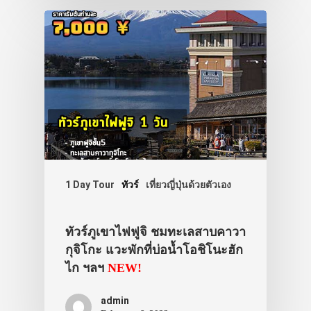
1 Day Tour
ทัวร์
เที่ยวญี่ปุ่นด้วยตัวเอง
ทัวร์ภูเขาไฟฟูจิ ชมทะเลสาบคาวา
กุจิโกะ แวะพักที่บ่อน้ำโอชิโนะฮัก
ไก ฯลฯ
NEW!
admin