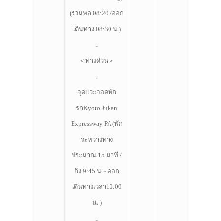
ที่พัก
(รวมพล 08:20 /ออก
สาระน่ารู้
เดินทาง 08:30 น.)
VIDEO
↓
＜ทางด่วน＞
ภาพประทับใจ
↓
จุดแวะจอดพัก
รถKyoto Jukan
Expressway PA (พัก
ระหว่างทาง
ประมาณ 15 นาที /
ถึง 9:45 น.~ ออก
เดินทางเวลา10:00
น. )
↓