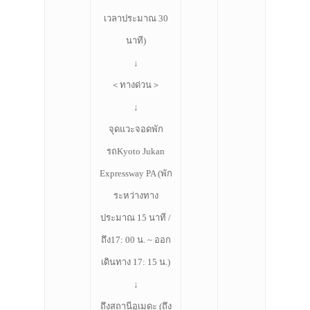
เวลาประมาณ 30
นาที)
↓
＜ทางด่วน＞
↓
จุดแวะจอดพัก
รถKyoto Jukan
Expressway PA (พัก
ระหว่างทาง
ประมาณ 15 นาที /
ถึง17: 00 น. ~ ออก
เดินทาง 17: 15 น.)
↓
ถึงสถานีอุเมดะ (ถึง