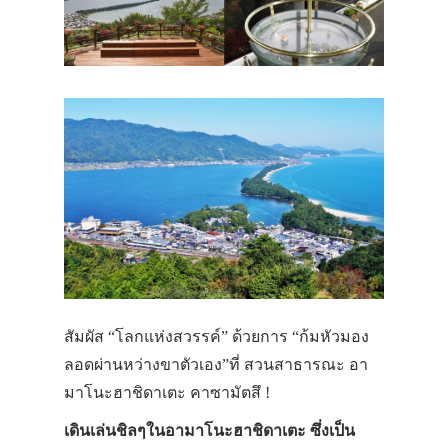
สัมผัส “โลกแห่งสวรรค์” ด้วยการ “ก้มหัวมอง
ลอดผ่านหว่างขาตัวเอง”ที่ สวนสาธารณะ อา
มาโนะฮาชิดาเตะ คาซามัตสึ !
เดินเล่นชิลๆในอามาโนะฮาชิดาเตะ ซึ่งเป็น