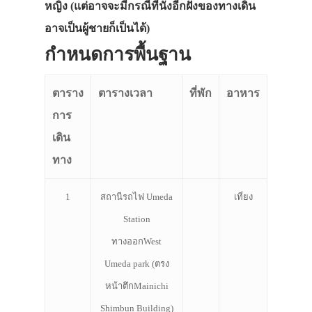
หญิง (แต่อาจจะมีกรณีที่นั่งอีกฝั่งของทางเดิน
อาจเป็นผู้ชายก็เป็นได้)
กำหนดการพื้นฐาน
ตาราง
ตารางเวลา
ที่พัก
อาหาร
การ
เดิน
ประเทศญี่ปุ่น
ทาง
เที่ยวญี่ปุ่นด้วย
1
สถานีรถไฟ Umeda
เที่ยง
เอง
Station
รถบัส
ทางออกWest
Umeda park (ตรง
เดินทาง
หน้าตึกMainichi
ทัวร์
Shimbun Building)