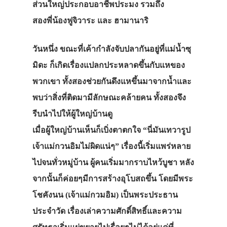
ส่วนใหญ่ประกอบอาชีพประมง รวมถึง
สองพี่น้องฟูจิวาระ และ ฮามานาริ
วันหนึ่ง ขณะที่เค้ากำลังจับปลากันอยู่ที่แม่น้ำซุ
มิดะ ก็เกิดเรื่องแปลกประหลาดขึ้นกับแหของ
พวกเขา ทั้งสองช่วยกันดึงแหขึ้นมาจากน้ำและ
พบว่าสิ่งที่ติดมามีลักษณะคล้ายคน ทั้งสองจึง
รีบนำไปให้ผู้ใหญ่บ้านดู
เมื่อผู้ใหญ่บ้านเห็นก็เบิ่งตาตกใจ “นี่มันเทวารูป
เจ้าแม่กวนอิมไม่ผิดแน่ๆ” เรื่องนี้เริ่มแพร่หลาย
ไปจนทั่วหมู่บ้าน ผู้คนเริ่มมากราบไหว้บูชา หลัง
จากนั้นก็ค่อยๆมีการสร้างอุโบสถขึ้น โดยมีพระ
โชคังนน (เจ้าแม่กวมอิม) เป็นพระประธาน
ประจำวัด เรื่องเล่าความศักดิ์สิทธิ์และความ