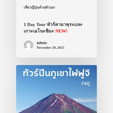
ประเทศญี่ปุ่น
เที่ยวญี่ปุ่นด้วยตัวเอง
เที่ยวญี่ปุ่นด้วย
1 Day Tour ทัวร์คามาคุระและ
เอง
เกาะเอโนะชิมะ
NEW!
รถบัส
admin
เดินทาง
November 20, 2023
ทัวร์
ที่พัก
สาระน่ารู้
VIDEO
ภาพประทับใจ