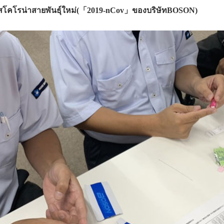
รัสโคโรน่าสายพันธุ์ใหม่(「2019-nCov」ของบริษัทBOSON)