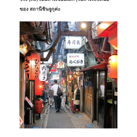
ของ สถานีชินจูกุค่ะ