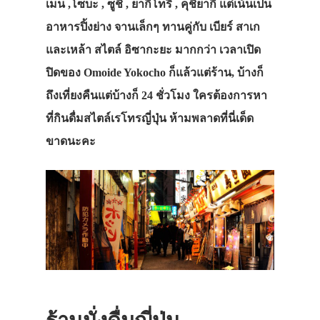
เมน ,โซบะ , ซูชิ , ยากิโทริ , คุชิยากิ แต่เน้นเป็น
อาหารปิ้งย่าง จานเล็กๆ ทานคู่กับ เบียร์ สาเก
และเหล้า สไตล์ อิซากะยะ มากกว่า เวลาเปิด
ปิดของ Omoide Yokocho ก็แล้วแต่ร้าน, บ้างก็
ถึงเที่ยงคืนแต่บ้างก็ 24 ชั่วโมง ใครต้องการหา
ที่กินดื่มสไตล์เรโทรญี่ปุ่น ห้ามพลาดที่นี่เด็ด
ขาดนะคะ