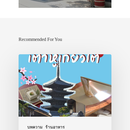
ประเทศญี่ปุ่น
เที่ยวญี่ปุ่นด้วย
เอง
รถบัส
Recommended For You
เดินทาง
ทัวร์
ที่พัก
สาระน่ารู้
VIDEO
ภาพประทับใจ
บทความ
ร้านอาหาร