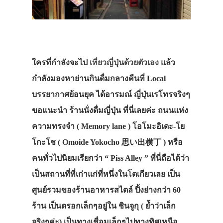
ใครที่กำลังจะไป
เที่ยวญี่ปุ่นด้วยตัวเอง
แล้ว
กำลังมองหาย่านกินดื่มกลางคืนที่ Local
บรรยากาศย้อนยุค ได้อารมณ์ ญี่ปุ่นเรโทรจริงๆ
ขอแนะนำ ร้านนั่งดื่มญี่ปุ่น ที่นี่เลยค่ะ ถนนแห่ง
ความทรงจำ ( Memory lane ) โอโมะอิเดะ-โย
โกะโช ( Omoide Yokocho 思い出横丁 ) หรือ
คนทั่วไปนิยมเรียกว่า “ Piss Alley ” ที่นี่ถือได้ว่า
เป็นสถานที่ที่เก่าแก่ที่หนึ่งในโตเกียวเลย เป็น
ศูนย์รวมของร้านอาหารสไตล์ ปิ้งย่างกว่า 60
ร้าน เป็นตรอกเล็กๆอยู่ใน ชินจูกุ ( ย้ำว่าเล็ก
จริงๆค่ะ) เป็นทางเชื่อมเล็กๆไปทางทิศเหนือ