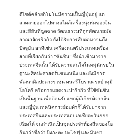
ดีไซด์คล้ายกิโมโนมีความเป็นญี่ปุ่นอยู่ แต่
ลวดลายออกไปทางสไตล์เครื่องนุ่งห่มของจีน
และสีสันที่ฉูดฉาด วัฒนธรรมที่ถูกพัฒนาสมัย
อาณาจักรริวกิว ยังได้รับการสืบต่อมาจนถึง
ปัจจุบัน อาทิเช่น เครื่องดนตรีประเภทเครื่อง
สายที่เรียกกันว่า “ซันชิน” ซึ่งนำเข้ามาจาก
ประเทศจีนนั้น ได้รับความสนใจในหมู่นักรบใน
ฐานะศิลปะศาสตร์แขนงหนึ่ง และยังมีการ
พัฒนาศิลปะต่างๆ เช่น ดนตรีโบราณ ระบำคุมิ
โอโดริ หรือการแสดงระบำริวกิว ที่ใช้ซันชิน
เป็นพื้นฐาน เพื่อต้อนรับแขกผู้มีเกียรติจากจีน
และญี่ปุ่น เทคนิคการย้อมผ้าก็ได้รับมาจาก
ประเทศจีนและประเทศแถบเอเชียตะวันออก
เฉียงใต้ จนกำเนิดเป็นชุดประจำท้องถิ่นของโอ
กินาว่าชื่อว่า บิงกะตะ บะโชฟุ และมินซา