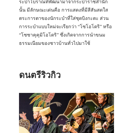
ระบำโบราณที่พัฒนามาจากระบำราชสำนัก
นั้น มีลักษณะเด่นคือ การแสดงที่มีสีสันสดใส
ตระการตาของนักระบำที่ใส่ชุดบิงกะตะ ส่วน
การระบำแบบใหม่จะเรียกว่า “โซโอโดริ” หรือ
“โซซาคุคุมิโอโดริ” ซึ่งเกิดจากการนำขนม
ธรรมเนียมของชาวบ้านทั่วไปมาใช้
ดนตรีริวกิว