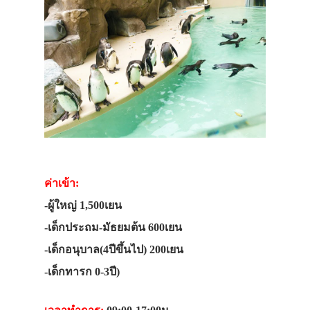
ค่าเข้า:
-ผู้ใหญ่ 1,500เยน
-เด็กประถม-มัธยมต้น 600เยน
-เด็กอนุบาล(4ปีขึ้นไป) 200เยน
-เด็กทารก 0-3ปี)