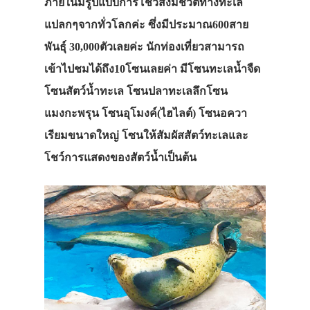
ภายในมีรูปแบบการโชว์สิ่งมีชีวิตทางทะเล
แปลกๆจากทั่วโลกค่ะ ซึ่งมีประมาณ600สาย
พันธุ์ 30,000ตัวเลยค่ะ นักท่องเที่ยวสามารถ
เข้าไปชมได้ถึง10โซนเลยค่า มีโซนทะเลน้ำจืด
โซนสัตว์น้ำทะเล โซนปลาทะเลลึกโซน
แมงกะพรุน โซนอุโมงค์(ไฮไลต์) โซนอควา
เรียมขนาดใหญ่ โซนให้สัมผัสสัตว์ทะเลและ
โชว์การแสดงของสัตว์น้ำเป็นต้น