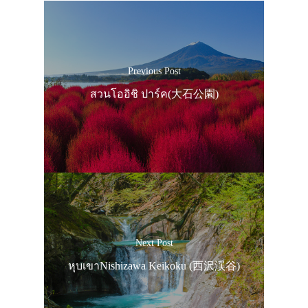
Previous Post
สวนโออิชิ ปาร์ค(大石公園)
ประเทศญี่ปุ่น
เที่ยวญี่ปุ่นด้วย
เอง
Next Post
รถบัส
หุบเขาNishizawa Keikoku (西沢渓谷)
เดินทาง