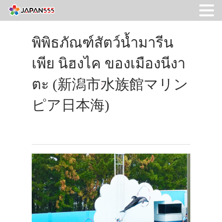
พิพิธภัณฑ์สัตว์น้ำมารีน
เพีย นิฮงไค ของเมืองนีงา
ตะ (新潟市水族館マリン
ピア日本海)