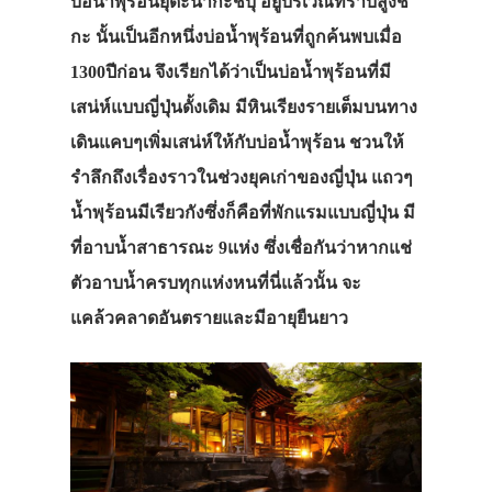
บ่อน้ำพุร้อนยุดะนากะชิบุ อยู่บริเวณที่ราบสูงชิ
กะ นั้นเป็นอีกหนึ่งบ่อน้ำพุร้อนที่ถูกค้นพบเมื่อ
1300ปีก่อน จึงเรียกได้ว่าเป็นบ่อน้ำพุร้อนที่มี
เสน่ห์แบบญี่ปุ่นดั้งเดิม มีหินเรียงรายเต็มบนทาง
เดินแคบๆเพิ่มเสน่ห์ให้กับบ่อน้ำพุร้อน ชวนให้
รำลึกถึงเรื่องราวในช่วงยุคเก่าของญี่ปุ่น แถวๆ
น้ำพุร้อนมีเรียวกังซึ่งก็คือที่พักแรมแบบญี่ปุ่น มี
ที่อาบน้ำสาธารณะ 9แห่ง ซึ่งเชื่อกันว่าหากแช่
ตัวอาบน้ำครบทุกแห่งหนที่นี่แล้วนั้น จะ
แคล้วคลาดอันตรายและมีอายุยืนยาว