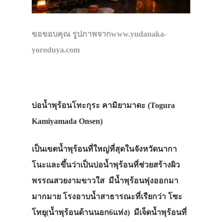
ขอขอบคุณ รูปภาพจากwww.yudanaka-
yoroduya.com
บ่อน้ำพุร้อนโทะกุระ คามิยามาดะ (Togura
Kamiyamada Onsen
)
เป็นเขตน้ำพุร้อนที่ใหญ่ที่สุดในจังหวัดนากา
โนะและขึ้นว่าเป็นบ่อน้ำพุร้อนที่ช่วยสร้างผิว
พรรณสวยงามขาวใส มีน้ำพุร้อนพุ่งออกมา
มากมาย โรงอาบน้ำสาธารณะที่เรียกว่า โซะ
โทยุ(น้ำพุร้อนด้านนอก6แห่ง) มีเจ็ดน้ำพุร้อนที่