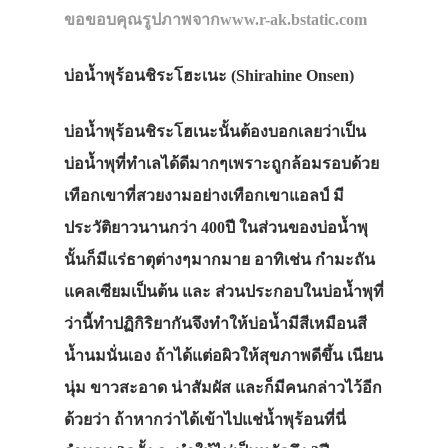
ขอขอบคุณรูปภาพจากwww.r-ak.bstatic.com
บ่อน้ำพุร้อนชิระโฮะเนะ (Shirahine Onsen
)
บ่อน้ำพุร้อนชิระโฮเนะนั้นต้องบอกเลยว่าเป็น
บ่อน้ำพุที่ทำเลได้ดีมากๆเพราะถูกล้อมรอบด้วย
เทือกเขาที่สวยงามอย่างเทือกเขาแอลป์ มี
ประวัติยาวนานกว่า 400ปี ในส่วนของบ่อน้ำพุ
นั้นก็มีแร่ธาตุต่างๆมากมาย อาทิเช่น กำมะถัน
แคลเซียมเป็นต้น และ ส่วนประกอบในบ่อน้ำพุที่
ว่านี้ทำปฏิกิริยากันจึงทำให้บ่อน้ำมีสีเหมือนสี
ประเทศญี่ปุ่น
น้ำนมนั่นเอง ถ้าได้แต่อผิวให้สุขภาพดีขึ้น เนียน
เที่ยวญี่ปุ่นด้วย
นุ่ม ขาวสะอาด น่าสัมผัส และก็มีคนกล่าวไว้อีก
เอง
ด้วยว่า ถ้าหากว่าได้เข้าไปแช่น้ำพุร้อนที่นี่