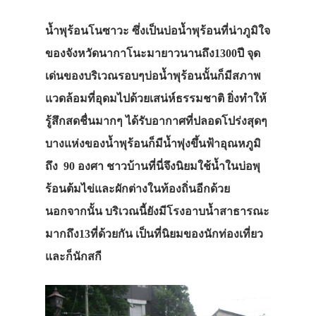
น้ำพุร้อนโนซาวะ ซึ่งเป็นบ่อน้ำพุร้อนที่น่าภูมิใจ
ของจังหวัดนากาโนะมายาวนานถึง1300ปี จุด
เด่นของบริเวณรอบๆบ่อน้ำพุร้อนนั้นก็มีสภาพ
แวดล้อมที่อุดมไปด้วยเสน่ห์ธรรมชาติ ยิ่งทำให้
รู้สึกสดชื่นมากๆ ได้รับอากาศที่ปลอดโปร่งสุดๆ
บางแห่งของน้ำพุร้อนก็มีน้ำพุ่งขึ้นฟ้าอุณหภูมิ
ถึง 90 องศา ชาวบ้านที่นี่จึงนิยมใช้น้ำในบ่อพุ
ร้อนต้มไข่และผักต่างในท้องถิ่นอีกด้วย
นอกจากนั้น บริเวณนี้ยังมีโรงอาบน้ำสาธารณะ
มากถึง13ที่ด้วยกัน เป็นที่นิยมของนักท่องเที่ยว
และก็นักสกี