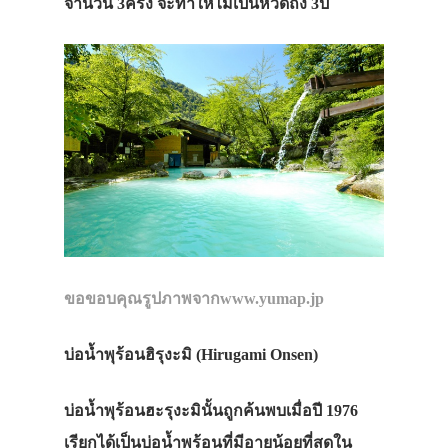
จำนวน 3ครั้ง จะทำให้ไม่เป็นหวัดถึง 3ปี
รถบัส
เดินทาง
ทัวร์
ที่พัก
สาระน่ารู้
VIDEO
ภาพประทับใจ
ขอขอบคุณรูปภาพจากwww.yumap.jp
บ่อน้ำพุร้อนฮิรุงะมิ (Hirugami Onsen
)
บ่อน้ำพุร้อนฮะรุงะมินั้นถูกค้นพบเมื่อปี 1976
เรียกได้เป็นบ่อน้ำพุร้อนที่มีอายุน้อยที่สุดใน