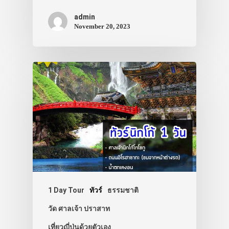
เอง
admin
รถบัส
November 20, 2023
เดินทาง
ทัวร์
ที่พัก
สาระน่ารู้
VIDEO
ภาพประทับใจ
1 Day Tour
ทัวร์
ธรรมชาติ
วัด ศาลเจ้า ปราสาท
เที่ยวญี่ปุ่นด้วยตัวเอง