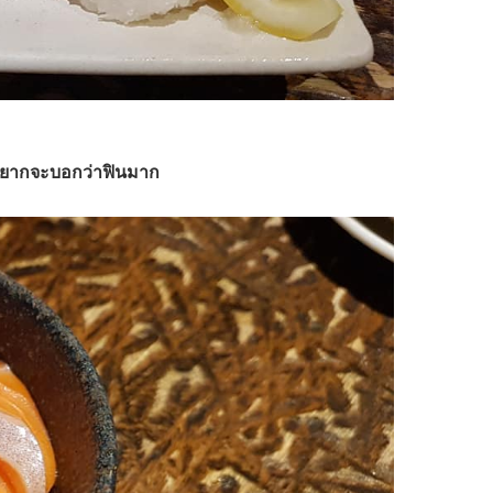
่อยากจะบอกว่าฟินมาก