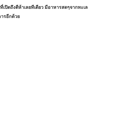
เปิดถึงตีห้าเลยทีเดียว มีอาหารสดๆจากทะเล
ารอีกด้วย