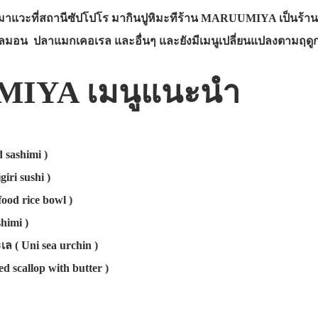
าแวะที่สถานีซัปโปโร มากินปูหิมะทีร้าน MARUUMIYA เป็นร้านที่
ลมอน ปลาแมกเคอเรล และอื่นๆ และยังมีเมนูเปลี่ยนแปลงตามฤดูก
IYA เมนูแนะนำ
 sashimi )
iri sushi )
od rice bowl )
himi )
ล ( Uni sea urchin )
d scallop with butter )