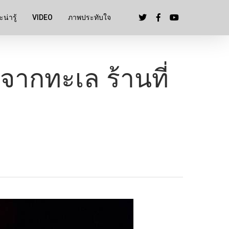
น่ารู้
VIDEO
ภาพประทับใจ
กทะเล ร้านที่