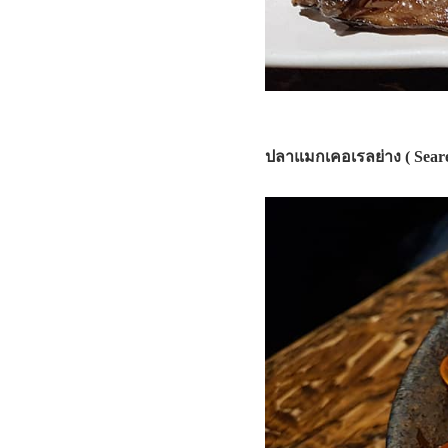
ปลาแมกเคอเรลย่าง ( Sear