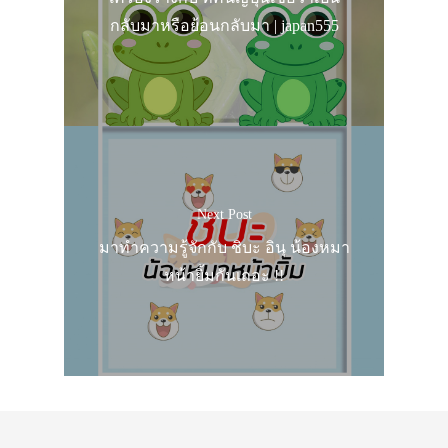
กลับมาหรือย้อนกลับมา | japan555
Next Post
มาทำความรู้จักกับ ชิบะ อินุ น้องหมา
หน้ายิ้มกันเถอะ !!