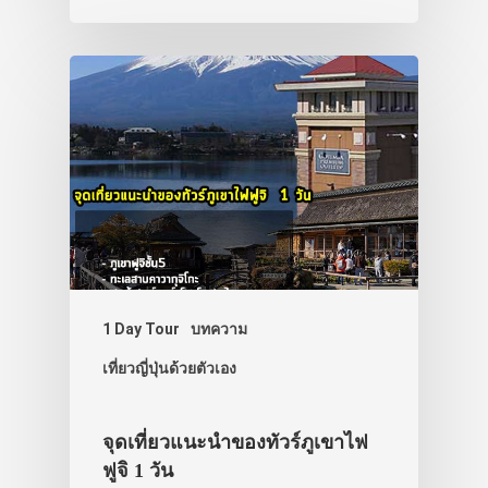
ประเทศญี่ปุ่น
เที่ยวญี่ปุ่นด้วย
เอง
รถบัส
เดินทาง
ทัวร์
1 Day Tour
บทความ
ที่พัก
เที่ยวญี่ปุ่นด้วยตัวเอง
สาระน่ารู้
จุดเที่ยวแนะนำของทัวร์ภูเขาไฟ
VIDEO
ฟูจิ 1 วัน