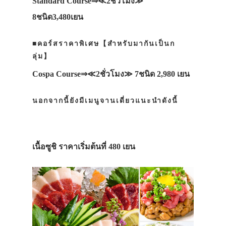
Standard Course⇒≪2ชั่วโมง≫
8ชนิด3,480เยน
■คอร์สราคาพิเศษ【สำหรับมากันเป็นก
ลุ่ม】
Cospa Course⇒≪2ชั่วโมง≫ 7ชนิด 2,980 เยน
นอกจากนี้ยังมีเมนูจานเดี่ยวแนะนำดังนี้
เนื้อซูชิ ราคาเริ่มต้นที่ 480 เยน