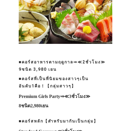
■คอร์สอาหารตามฤดูกาล⇒≪2ชั่วโมง≫
9ชนิด 3,980 เยน
■คอร์สที่เป็นที่นิยมของสาวๆเป็น
อันดับ1คือ！【กลุ่มสาวๆ】
Premium Girls Party⇒≪3ชั่วโมง≫
8ชนิด2,980เยน
■คอร์สหลัก【สำหรับมากันเป็นกลุ่ม】