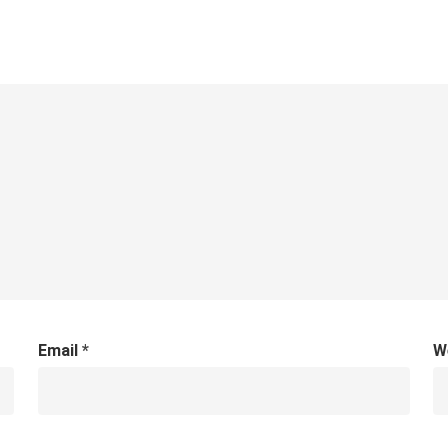
Email
*
W