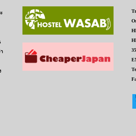
Tr
จะ
O
H
HE
น
3
่า
E
Te
ง
Fa