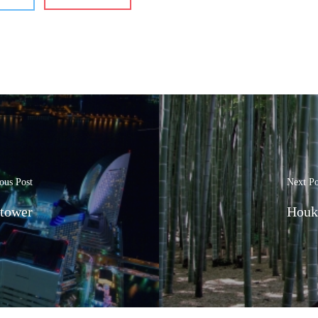
ous Post
Next Po
tower
Houk