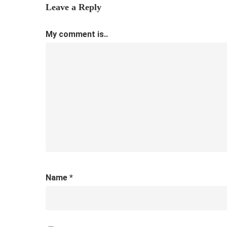
Leave a Reply
My comment is..
Name
*