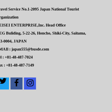
avel Service No.1-2095 Japan National Tourist
rganization
EISEI ENTERPRISE,Inc. Head Office
G Buliding, 5-22-26, Honcho, Shiki-City, Saitama,
53-0004, JAPAN
MAIl : japan555@busde.com
l : +81-48-487-7024
x : +81-48-487-7149