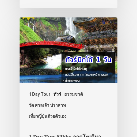
ประเทศญี่ปุ่น
เที่ยวญี่ปุ่นด้วย
เอง
รถบัส
เดินทาง
1 Day Tour
ทัวร์
ธรรมชาติ
ทัวร์
วัด ศาลเจ้า ปราสาท
ที่พัก
เที่ยวญี่ปุ่นด้วยตัวเอง
สาระน่ารู้
VIDEO
1 Day Tour Nikko จากโตเกียว