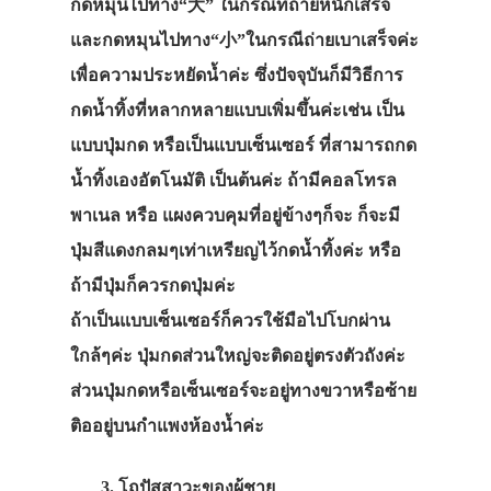
กดหมุนไปทาง“大” ในกรณีที่ถ่ายหนักเสร็จ
และกดหมุนไปทาง“小”ในกรณีถ่ายเบาเสร็จค่ะ
เพื่อความประหยัดน้ำค่ะ ซึ่งปัจจุบันก็มีวิธีการ
กดน้ำทิ้งที่หลากหลายแบบเพิ่มขึ้นค่ะเช่น เป็น
แบบปุ่มกด หรือเป็นแบบเซ็นเซอร์ ที่สามารถกด
น้ำทิ้งเองอัตโนมัติ เป็นต้นค่ะ ถ้ามีคอลโทรล
พาเนล หรือ แผงควบคุมที่อยู่ข้างๆก็จะ ก็จะมี
ปุ่มสีแดงกลมๆเท่าเหรียญไว้กดน้ำทิ้งค่ะ หรือ
ถ้ามีปุ่มก็ควรกดปุ่มค่ะ
ถ้าเป็นแบบเซ็นเซอร์ก็ควรใช้มือไปโบกผ่าน
ใกล้ๆค่ะ ปุ่มกดส่วนใหญ่จะติดอยู่ตรงตัวถังค่ะ
ส่วนปุ่มกดหรือเซ็นเซอร์จะอยู่ทางขวาหรือซ้าย
ติออยู่บนกำแพงห้องน้ำค่ะ
3. โถปัสสาวะของผู้ชาย