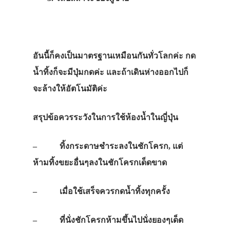
อันนี้ก็คงเป็นมาตรฐานเหมือนกันทั่วโลกค่ะ กด
น้ำทิ้งก็จะมีปุ่มกดค่ะ และถ้าเดินห่างออกไปก็
จะล้างให้อัตโนมัติค่ะ
สรุปข้อควรระวังในการใช้ห้องน้ำในญี่ปุ่น
– ทิ้งกระดาษชำระลงในชักโครก, แต่
ห้ามทิ้งขยะอื่นๆลงในชักโครกเด็ดขาด
– เมื่อใช้เสร็จควรกดน้ำทิ้งทุกครั้ง
– ที่นั่งชักโครกห้ามขึ้นไปนั่งยองๆเด็ด