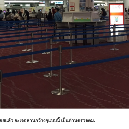
บร้อยแล้ว จะเจอลานกว้างๆแบบนี้ เป็นด่านตรวจตม.