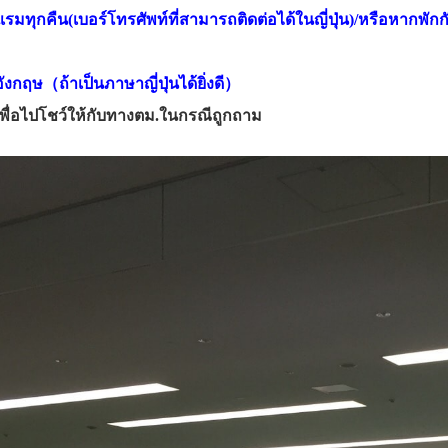
รมทุกคืน(เบอร์โทรศัพท์ที่สามารถติดต่อได้ในญี่ปุ่น)/หรือหากพักกั
งกฤษ（ถ้าเป็นภาษาญี่ปุ่นได้ยิ่งดี）
เพื่อไปโชว์ให้กับทางตม.ในกรณีถูกถาม