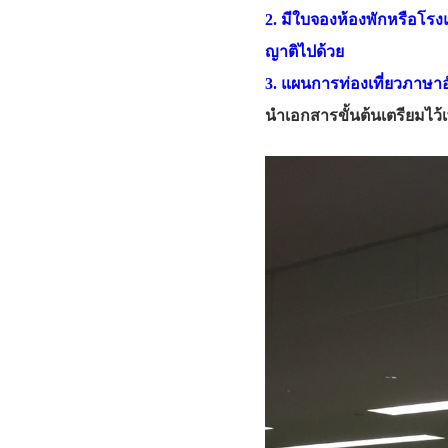
2. มีใบจองห้องพักหรือโรงแ
ญาติไปด้วย
3. แผนการท่องเที่ยวภาษาอั
นำเอกสารขั้นต้นเตรียมไว้