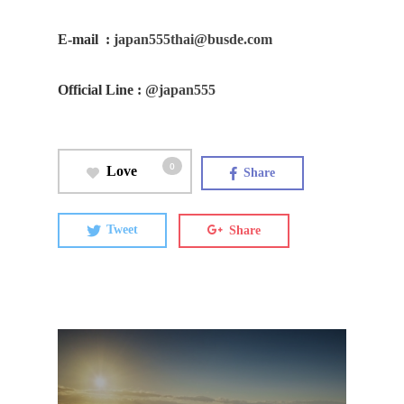
E-mail
:
japan555thai@busde.com
Official Line
:
@japan555
0
Love
Share
Tweet
Share
ประเทศญี่ปุ่น