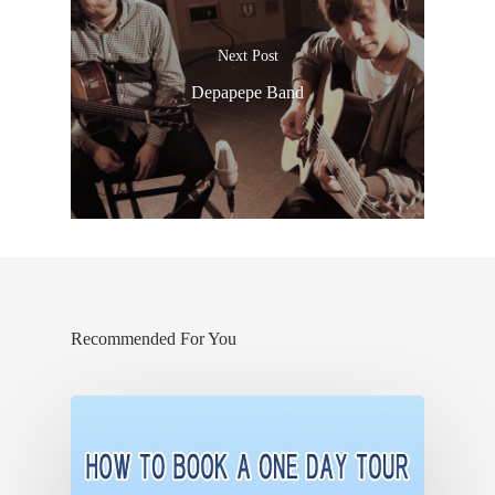
Next Post
Depapepe Band
ประเทศญี่ปุ่น
เที่ยวญี่ปุ่นด้วย
เอง
รถบัส
เดินทาง
ทัวร์
Recommended For You
ที่พัก
สาระน่ารู้
VIDEO
ภาพประทับใจ