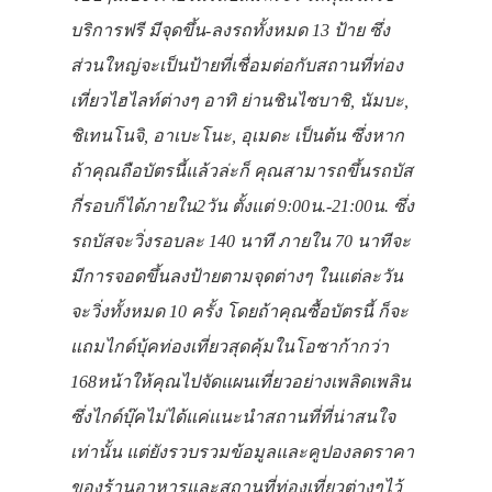
บริการฟรี มีจุดขึ้น-ลงรถทั้งหมด
13
ป้าย ซึ่ง
ส่วนใหญ่จะเป็นป้ายที่เชื่อมต่อกับสถานที่ท่อง
เที่ยวไฮไลท์ต่างๆ อาทิ ย่านชินไซบาชิ
,
นัมบะ
,
ชิเทนโนจิ
,
อาเบะโนะ
,
อุเมดะ เป็นต้น ซึ่งหาก
ถ้าคุณถือบัตรนี้แล้วล่ะก็ คุณสามารถขึ้นรถบัส
กี่รอบก็ได้ภายใน
2วัน ตั้งแต่ 9:00น.-21:00น. ซึ่ง
รถบัสจะวิ่งรอบละ 140 นาที ภายใน 70 นาทีจะ
มีการจอดขึ้นลงป้ายตามจุดต่างๆ ในแต่ละวัน
จะวิ่งทั้งหมด 10 ครั้ง โดยถ้าคุณซื้อบัตรนี้ ก็จะ
แถมไกด์บุ้คท่องเที่ยวสุดคุ้มในโอซาก้ากว่า
168หน้าให้คุณไปจัดแผนเที่ยวอย่างเพลิดเพลิน
ซึ่งไกด์บุ๊คไม่ได้แค่แนะนำสถานที่ที่น่าสนใจ
เท่านั้น แต่ยังรวบรวมข้อมูลและคูปองลดราคา
ของร้านอาหารและสถานที่ท่องเที่ยวต่างๆไว้