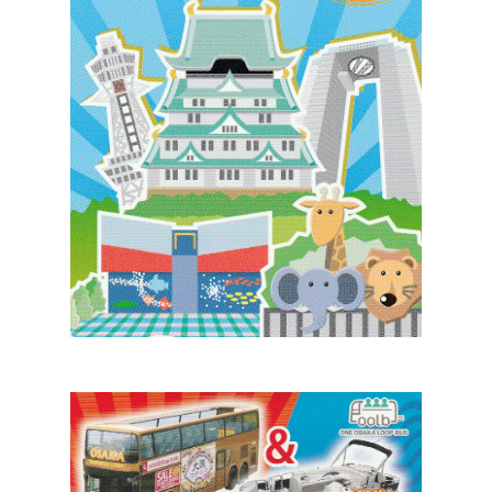
ประเทศญี่ปุ่น
เที่ยวญี่ปุ่นด้วย
เอง
รถบัส
เดินทาง
ทัวร์
ที่พัก
สาระน่ารู้
VIDEO