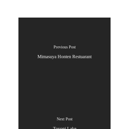
อาหารยุโรป
อาหารนานาชา
อาหารแดนปลา
ประเภทเส้น
Previous Post
ฟาสต์ฟู้ด
Mimasuya Honten Restuarant
บุฟเฟ่ต์
ขนมหวาน
ช็อปปิ้ง
วัด ศาลเจ้า
ปราสาท
พิพิธภัณฑ์
Next Post
Toyoni Lake