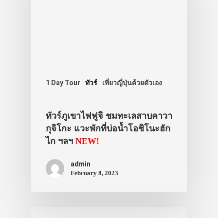
แพกเกจทัวร์ญี่ป
ตั๋วราคาสุดคุ้ม
ที่พัก
เกสต์เฮาส์
โรงแรม
1 Day Tour
ทัวร์
เที่ยวญี่ปุ่นด้วยตัวเอง
เรียวกัง
ทัวร์ภูเขาไฟฟูจิ ชมทะเลสาบคาวา
หอพัก ห้องเช่า
กุจิโกะ แวะพักที่บ่อน้ำโอชิโนะฮัก
สาระน่ารู้
ไก ฯลฯ
NEW!
โรงเรียนสอน
admin
โรงพยาบาล
February 8, 2023
เกี่ยวกับเรา
VIDEO