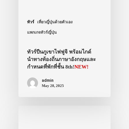
เดินทาง
รถเช่า
ทัวร์
เที่ยวญี่ปุ่นด้วยตัวเอง
รถไฟ
แพกเกจทัวร์ญี่ปุ่น
เจอาร์
ทัวร์ปีนภูเขาไฟฟูจิ พร้อมไกด์
รถไฟใต้ดิน
นำทางท้องถิ่นภาษาอังกฤษและ
เรือ
กำหนดที่พักที่ชั้น 8th!
NEW!
กระเช้าลอยฟ้า
admin
จุดพักรถ
May 28, 2025
แนะนำจุดขึ้น
ทัวร์
1 Day Tour