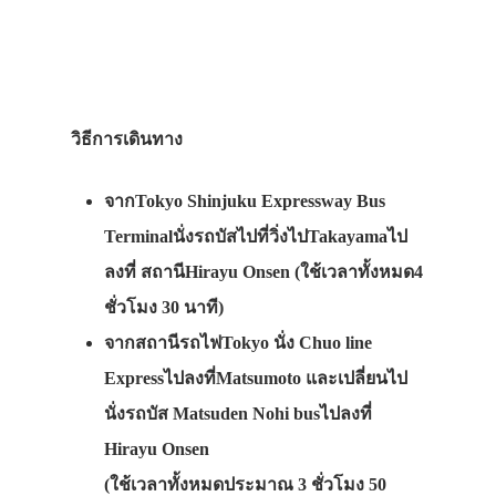
ชินจุกุ
โอซาก้า
ฮอกไกโด
วิธีการเดินทาง
เกียวโต
ซัปโปโร
จากTokyo Shinjuku Expressway Bus
Terminalนั่งรถบัสไปที่วิ่งไปTakayamaไป
จังหวัดอื่นๆ
ลงที่ สถานีHirayu Onsen (ใช้เวลาทั้งหมด4
เที่ยวญี่ปุ่นด้วย
ชั่วโมง 30 นาที)
เอง
จากสถานีรถไฟTokyo นั่ง Chuo line
ความงาม
Expressไปลงที่Matsumoto และเปลี่ยนไป
เสริมสวย
นั่งรถบัส Matsuden Nohi busไปลงที่
Hirayu Onsen
เครื่องสำอางค์
(ใช้เวลาทั้งหมดประมาณ 3 ชั่วโมง 50