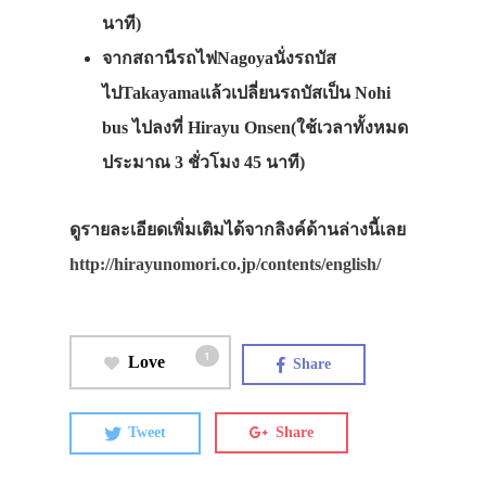
ทำเล็บ
นาที)
ร้านอาหาร
จากสถานีรถไฟNagoyaนั่งรถบัส
ร้านสำหรับ
ไปTakayamaแล้วเปลี่ยนรถบัสเป็น Nohi
bus ไปลงที่ Hirayu Onsen(ใช้เวลาทั้งหมด
ครอบครัว
ประมาณ 3 ชั่วโมง 45 นาที)
ร้านอาหารไท
ญี่ปุ่น
ดูรายละเอียดเพิ่มเติมได้จากลิงค์ด้านล่างนี้เลย
ร้านเหล้า
http://hirayunomori.co.jp/contents/english/
ร้านนาเบะ
ร้านเนื้อย่าง
1
Love
Share
ร้านอาหาร
เวียดนาม
Tweet
Share
อาหารจีน