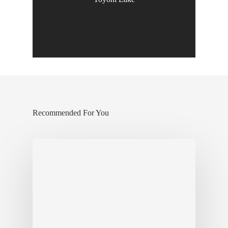
ออนเซ็น
ธรรมชาติ
สวนสัตว์
สวนสนุก
เทศกาล
ทดลองเล่น
Recommended For You
รถบัส
บริการเช่ารถบ
รถบัสVip Liner
รถบัสประจำท
รถนอนExpres
Bus