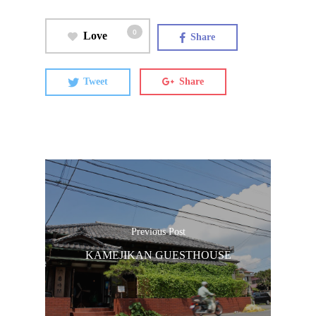
0
Love
Share
Tweet
Share
ประเทศญี่ปุ่น
เที่ยวญี่ปุ่นด้วย
เอง
รถบัส
เดินทาง
ทัวร์
Previous Post
ที่พัก
KAMEJIKAN GUESTHOUSE
สาระน่ารู้
VIDEO