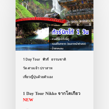
ประเทศญี่ปุ่น
เที่ยวญี่ปุ่นด้วย
เอง
รถบัส
1 Day Tour
ทัวร์
ธรรมชาติ
เดินทาง
วัด ศาลเจ้า ปราสาท
ทัวร์
เที่ยวญี่ปุ่นด้วยตัวเอง
ที่พัก
สาระน่ารู้
1 Day Tour Nikko จากโตเกียว
VIDEO
NEW