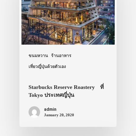
ประเทศญี่ปุ่น
เที่ยวญี่ปุ่นด้วย
เอง
ขนมหวาน
ร้านอาหาร
รถบัส
เที่ยวญี่ปุ่นด้วยตัวเอง
เดินทาง
ทัวร์
Starbucks Reserve Roastery ที่
ที่พัก
Tokyo ประเทศญี่ปุ่น
สาระน่ารู้
admin
January 20, 2020
VIDEO
ภาพประทับใจ