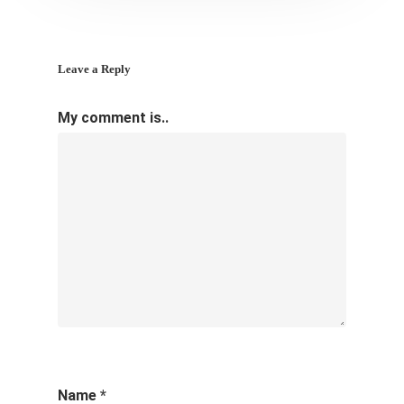
Leave a Reply
My comment is..
Name
*