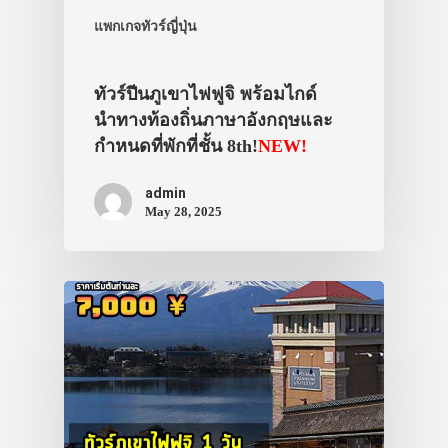
แพกเกจทัวร์ญี่ปุ่น
ทัวร์ปีนภูเขาไฟฟูจิ พร้อมไกด์
นำทางท้องถิ่นภาษาอังกฤษและ
กำหนดที่พักที่ชั้น 8th!
NEW!
admin
May 28, 2025