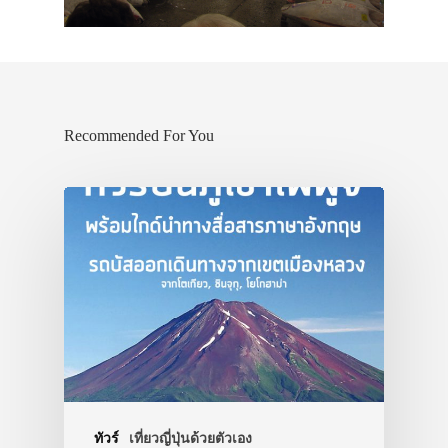
Recommended For You
ทัวร์
เที่ยวญี่ปุ่นด้วยตัวเอง