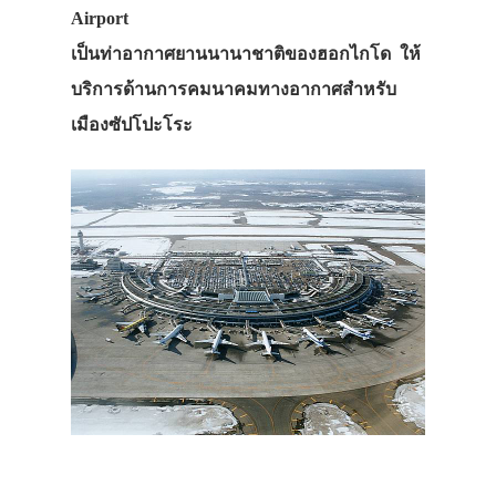
Airport
เป็นท่าอากาศยานนานาชาติของฮอกไกโด ให้
บริการด้านการคมนาคมทางอากาศสำหรับ
เมืองซัปโปะโระ