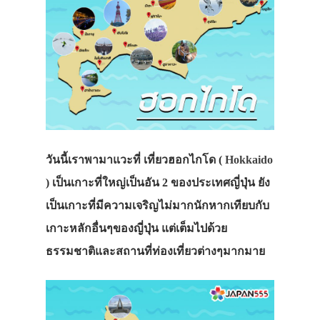
วันนี้เราพามาแวะที่ เที่ยวฮอกไกโด (
Hokkaido
) เป็นเกาะที่ใหญ่เป็นอัน 2 ของประเทศญี่ปุ่น ยัง
เป็นเกาะที่มีความเจริญไม่มากนักหากเทียบกับ
เกาะหลักอื่นๆของญี่ปุ่น แต่เต็มไปด้วย
ธรรมชาติและสถานที่ท่องเที่ยวต่างๆมากมาย