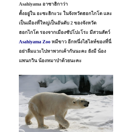
Asahiyama อาซาฮิกาว่า
ตั้งอยู่ใน อะซะฮิกะวะ ในจังหวัดฮอกไกโด และ
เป็นเมืองที่ใหญ่เป็นอันดับ 2 ของจังหวัด
ฮอกไกโด รองจากเมืองซัปโปะโระ มีสวนสัตว์
Asahiyama Zoo
หมีขาว อีกหนึ่งไฮไลท์ของที่นี่
อย่าลืมแวะไปหาพวกเค้ากันนะคะ ยังมี น้อง
แพนกวิน น้องหมาป่าด้วยนะคะ