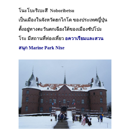
ทัวร์
ที่พัก
โนะโบะริเบะสึ Noboribetsu
เป็นเมืองในจังหวัดฮกไกโด ของประเทศญี่ปุ่น
สาระน่ารู้
ตั้งอยู่ทางตะวันตกเฉียงใต้ของเมืองซัปโปะ
VIDEO
โระ มีสถานที่ท่องเที่ยว
อควาเรียมและสวน
ภาพประทับใจ
สนุก Marine Park Nixe