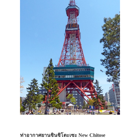
ท่าอากาศยานชินชิโตะเซะ New Chitose