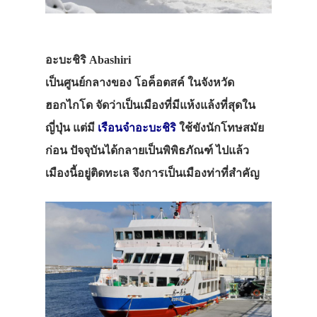
อะบะชิริ Abashiri
เป็นศูนย์กลางของ โอค็อตสค์ ในจังหวัด
ฮอกไกโด จัดว่าเป็นเมืองที่มีแห้งแล้งที่สุดใน
ญี่ปุ่น แต่มี
เรือนจำอะบะชิริ
ใช้ขังนักโทษสมัย
ก่อน ปัจจุบันได้กลายเป็นพิพิธภัณฑ์ ไปแล้ว
เมืองนี้อยู่ติดทะเล จึงการเป็นเมืองท่าที่สำคัญ