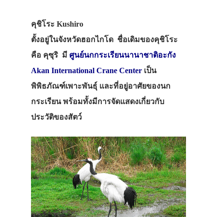
คุชิโระ Kushiro
ตั้งอยู่ในจังหวัดฮอกไกโด ชื่อเดิมของคุชิโระ
คือ คุซุริ มี
ศูนย์นกกระเรียนนานาชาติอะกัง
Akan International Crane Center
เป็น
พิพิธภัณฑ์เพาะพันธ์ุ และที่อยู่อาศัยของนก
กระเรียน พร้อมทั้งมีการจัดแสดงเกี่ยวกับ
ประวัติของสัตว์