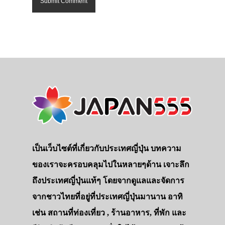
เป็นเว็บไซต์ที่เกี่ยวกับประเทศญี่ปุ่น บทความ
ของเราจะครอบคลุมไปในหลายๆด้าน เจาะลึก
ถึงประเทศญี่ปุ่นแท้ๆ โดยจากดูแลและจัดการ
จากชาวไทยที่อยู่ที่ประเทศญี่ปุ่นมานาน อาทิ
เช่น สถานที่ท่องเที่ยว , ร้านอาหาร, ที่พัก และ