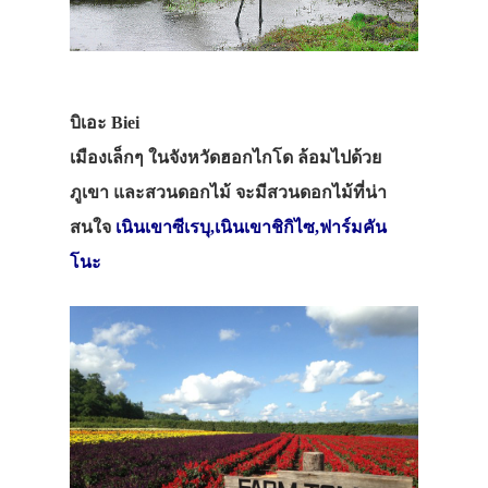
บิเอะ Biei
เมืองเล็กๆ ในจังหวัดฮอกไกโด ล้อมไปด้วย
ภูเขา และสวนดอกไม้ จะมีสวนดอกไม้ที่น่า
สนใจ
เนินเขาซีเรบุ,เนินเขาชิกิไซ,ฟาร์มคัน
โนะ