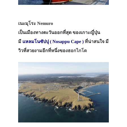
เนะมุโระ Nemuro
เป็นเมืองทางตะวันออกที่สุด ของเกาะญี่ปุ่น
มี
แหลมโนซัปปุ ( Nosappu Cape )
ที่น่าสนใจ มี
วิวที่สวยงามอีกที่หนึ่งของ
ฮอกไกโด