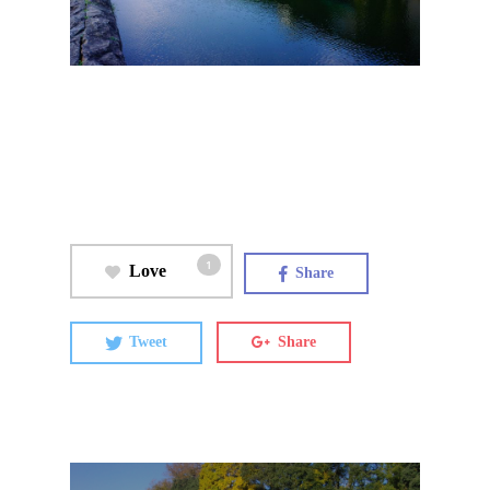
1
Love
Share
Tweet
Share