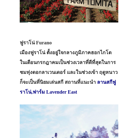
ฟูราโน่ Furano
เมืองฟูราโน่ ตั้งอยู่ใจกลางภูมิภาคฮอกไกโด
ในเดือนกรกฎาคมเป็นช่วงเวลาที่ดีที่สุดในการ
ชมทุ่งดอกลาเวนเดอร์ และในช่วงเข้า ฤดูหนาว
ก็จะเป็นที่นิยมเล่นสกี สถานที่แนะนำ
ลานสกีฟู
ราโน่,ฟาร์ม Lavender East