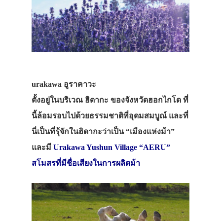
urakawa อูราคาวะ
ตั้งอยู่ในบริเวณ ฮิดากะ ของจังหวัดฮอกไกโด ที่
นี้ล้อมรอบไปด้วยธรรมชาติที่อุดมสมบูณ์ และที่
นี่เป็นที่รุ้จักในฮิดากะว่าเป็น “เมืองแห่งม้า”
และมี
Urakawa Yushun Village “AERU”
สโมสรที่มีชื่อเสียงในการผลิตม้า