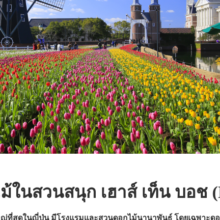
้ในสวนสนุก เฮาส์ เท็น บอช (
่ที่สุดในญี่ปุ่น มีโรงแรมและสวนดอกไม้นานาพันธุ์ โดยเฉพาะดอก