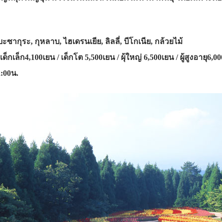
ะซากุระ, กุหลาบ, ไฮเดรนเยีย, ลิลลี่, บีโกเนีย, กล้วยไม้
ด็กเล็ก4,100เยน / เด็กโต 5,500เยน / ผุ้ใหญ่ 6,500เยน / ผู้สูงอายุ6,0
2:00น.