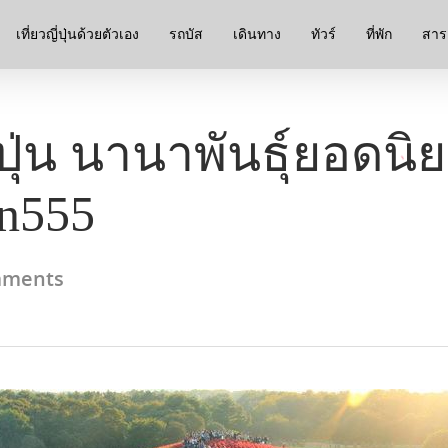
เที่ยวญี่ปุ่นด้วยตัวเอง
รถบัส
เดินทาง
ทัวร์
ที่พัก
สาระ
ุ่น นานาพันธ์ุยอดนิยม
an555
mments