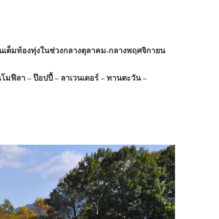
นเต็มท้องทุ่งในช่วงกลางตุลาคม-กลางพฤศจิกายน
นโมฟีลา – ป๊อปปี้ – ลาเวนเดอร์ – ทานตะวัน –