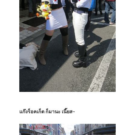
แก๊งร็อคเก็ต ก็มานะ เนี๊ยส~