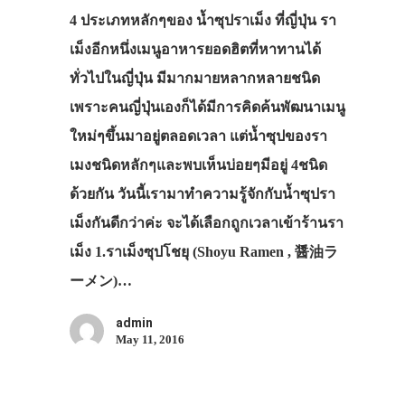
4 ประเภทหลักๆของ น้ำซุปราเม็ง ที่ญี่ปุ่น รา
เม็งอีกหนึ่งเมนูอาหารยอดฮิตที่หาทานได้
ทั่วไปในญี่ปุ่น มีมากมายหลากหลายชนิด
เพราะคนญี่ปุ่นเองก็ได้มีการคิดค้นพัฒนาเมนู
ใหม่ๆขึ้นมาอยู่ตลอดเวลา แต่น้ำซุปของรา
เมงชนิดหลักๆและพบเห็นบ่อยๆมีอยู่ 4ชนิด
ด้วยกัน วันนี้เรามาทำความรู้จักกับน้ำซุปรา
เม็งกันดีกว่าค่ะ จะได้เลือกถูกเวลาเข้าร้านรา
เม็ง 1.ราเม็งซุปโชยุ (Shoyu Ramen , 醤油ラ
ーメン)…
admin
May 11, 2016