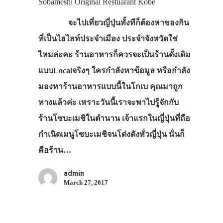
Sobameshi Original Restuarant Kobe
ที่พัก
จะไปเที่ยวญี่ปุ่นทั้งทีก็ต้องหาของกิน
สาระน่ารู้
ที่เป็นไฮไลท์ประจำเมือง ประจำจังหวัดใช่
VIDEO
ไหมล่ะคะ ร้านอาหารก็ควรจะเป็นร้านดั้งเดิม
ภาพประทับใจ
แบบLocalจริงๆ ใครกำลังหาข้อมูล หรือกำลัง
มองหาร้านอาหารแบบนี้ในโกเบ คุณมาถูก
ทางแล้วค่ะ เพราะวันนี้เราจะพาไปรู้จักกับ
ร้านโซบะเมชิในตำนาน เจ้าแรกในญี่ปุ่นที่ถือ
กำเนิดเมนูโซบะเมชิจนโด่งดังทั่วญี่ปุ่น นั่นก็
คือร้าน…
admin
March 27, 2017