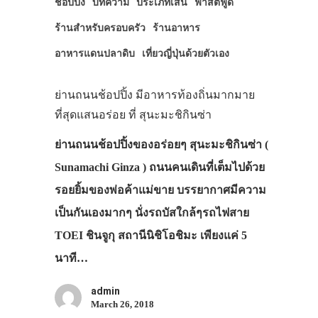
ช็อปปิ้ง
บทความ
ประเภทเส้น
ฟาสต์ฟู้ด
ร้านสำหรับครอบครัว
ร้านอาหาร
อาหารแดนปลาดิบ
เที่ยวญี่ปุ่นด้วยตัวเอง
ย่านถนนช้อปปิ้ง มีอาหารท้องถิ่นมากมาย
ที่สุดแสนอร่อย ที่ สุนะมะชิกินซ่า
ย่านถนนช้อปปิ้งของอร่อยๆ สุนะมะชิกินซ่า (
Sunamachi Ginza ) ถนนคนเดินที่เต็มไปด้วย
รอยยิ้มของพ่อค้าแม่ขาย บรรยากาศมีความ
เป็นกันเองมากๆ นั่งรถบัสใกล้ๆรถไฟสาย
TOEI ชินจูกุ สถานีนิชิโอชิมะ เพียงแค่ 5
นาที…
admin
March 26, 2018