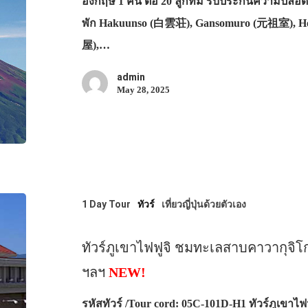
อังกฤษ 1 คน ต่อ 20 ลูกทีม รับประกันความปลอดภัย
พัก Hakuunso (白雲荘), Gansomuro (元祖室), 
屋),…
admin
May 28, 2025
1 Day Tour
ทัวร์
เที่ยวญี่ปุ่นด้วยตัวเอง
ทัวร์ภูเขาไฟฟูจิ ชมทะเลสาบคาวากุจิโก
ฯลฯ
NEW!
รหัสทัวร์ /Tour cord: 05C-101D-H1 ทัวร์ภูเขา