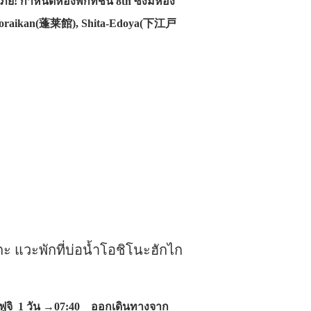
! กำหนดห้องพักที่ชั้น 8th ซึ่งมีห้อง
Horaikan(蓬莱館), Shita-Edoya(下江戸
ะ แวะพักที่บ่อน้ำโอชิโนะฮักไก
ไฟฟูจิ 1 วัน →07:40 ออกเดินทางจาก