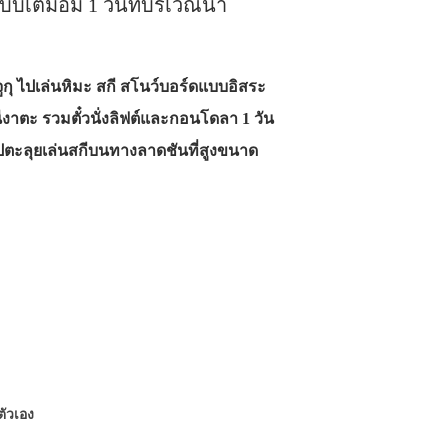
บบเต็มอิ่ม 1 วันที่บริเวณนา
จูกุ ไปเล่นหิมะ สกี สโนว์บอร์ดแบบอิสระ
ดนีงาตะ รวมตั๋วนั่งลิฟต์และกอนโดลา 1 วัน
 ไปตะลุยเล่นสกีบนทางลาดชันที่สูงขนาด
ยตัวเอง