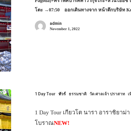
Pagoda)+คราฟค์ปาร์คคาวากุจิโกะ+สวนโออิชิ ปา
โตะ →07:50 ออกเดินทางจาก หน้าตึกบริษัท 
admin
November 1, 2022
1 Day Tour
ทัวร์
ธรรมชาติ
วัด ศาลเจ้า ปราสาท
เท
1 Day Tour เกียวโต นารา อาราชิยาม่า
โบราณ
NEW!