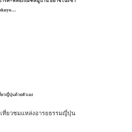
ร์ค+พิพิธภัณฑ์หมู่บ้าน อิยาชิโนะซา
Kokuyo…
ี่ยวญี่ปุ่นด้วยตัวเอง
 เที่ยวชมแหล่งอารยธรรมญี่ปุ่น