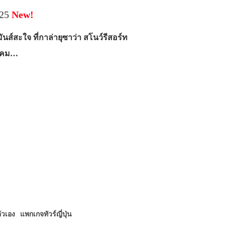
025
New!
ันส์สะใจ ที่กาล่ายุซาว่า สโนว์รีสอร์ท
นาคม…
ตัวเอง
แพกเกจทัวร์ญี่ปุ่น