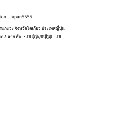
ion | Japan5555
ระกะวะ จังหวัดโตเกียว ประเทศญี่ปุ่น
ทั้งหมด 5 สาย คือ ・JR京浜東北線 JR