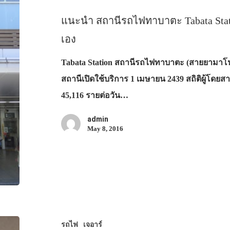
แนะนำ สถานีรถไฟทาบาตะ Tabata Station 
เอง
Tabata Station สถานีรถไฟทาบาตะ (สายยาม
สถานีเปิดใช้บริการ 1 เมษายน 2439 สถิติผู้โดยสาร
45,116 รายต่อวัน…
admin
May 8, 2016
รถไฟ
เจอาร์