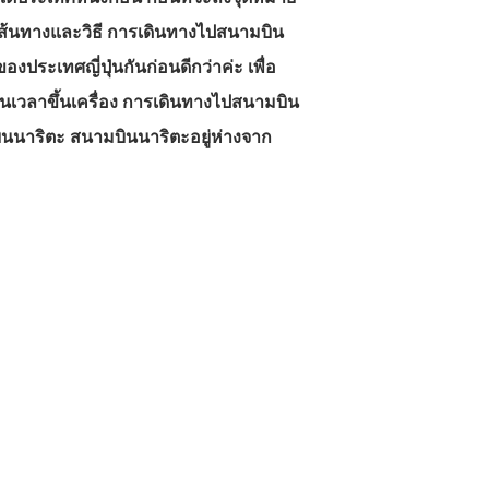
ส้นทางและวิธี การเดินทางไปสนามบิน
ประเทศญี่ปุ่นกันก่อนดีกว่าค่ะ เพื่อ
ทันเวลาขึ้นเครื่อง การเดินทางไปสนามบิน
มบินนาริตะ สนามบินนาริตะอยู่ห่างจาก