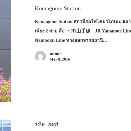
Komagome Station
Komagome Station สถานีรถไฟโคมาโกเมะ สถาน
เพียง 2 สาย คือ ・JR山手線 JR Yamanote
Namboku Line ทางออกจากสถานี…
admin
May 8, 2016
รถไฟ
เจอาร์