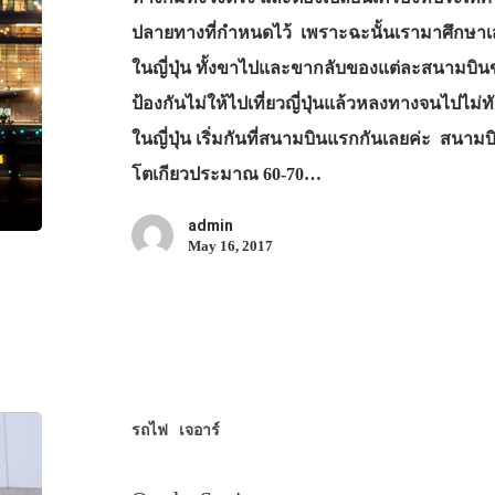
ปลายทางที่กำหนดไว้ เพราะฉะนั้นเรามาศึกษาเ
ในญี่ปุ่น ทั้งขาไปและขากลับของแต่ละสนามบินของ
ป้องกันไม่ให้ไปเที่ยวญี่ปุ่นแล้วหลงทางจนไปไม่
ในญี่ปุ่น เริ่มกันที่สนามบินแรกกันเลยค่ะ สนา
โตเกียวประมาณ 60-70…
admin
May 16, 2017
รถไฟ
เจอาร์