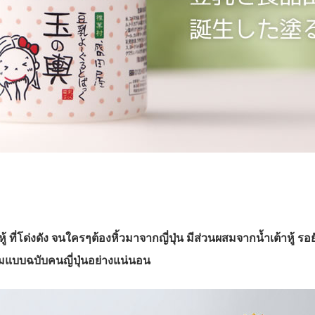
ู้ ที่โด่งดัง จนใครๆต้องหิ้วมาจากญี่ปุ่น มีส่วนผสมจากน้ำเต้าหู้ รอยั
ตามแบบฉบับคนญี่ปุ่นอย่างแน่นอน