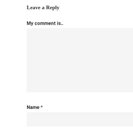
Leave a Reply
My comment is..
Name
*