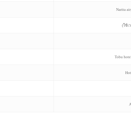
Narita ai
(ใช้เ
Tobu hote
Hot
A