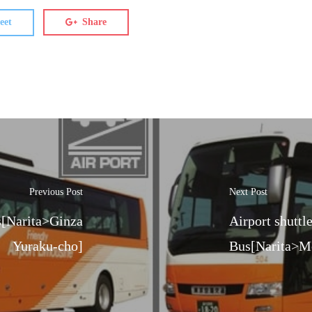
eet
Share
Previous Post
Next Post
s[Narita>Ginza
Airport shuttl
Yuraku-cho]
Bus[Narita>M