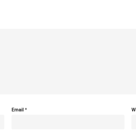
Email
*
W