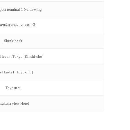
rport terminal 1 North-wing
วลาเดินทาง75-130นาที)
Shinkiba St.
l levant Tokyo [Kinshi-cho]
el East21 [Toyo-cho]
Toyosu st.
sakusa view Hotel