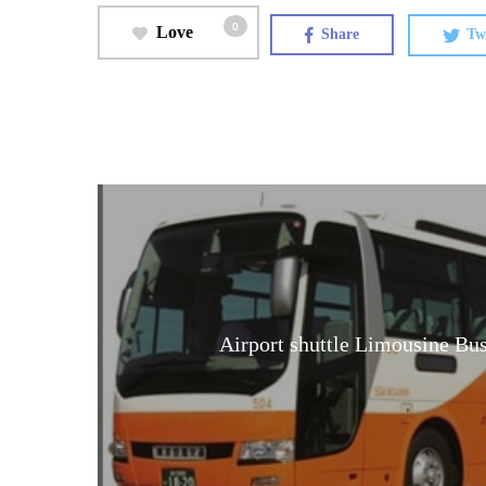
0
Love
Share
Tw
Airport shuttle Limousine Bu