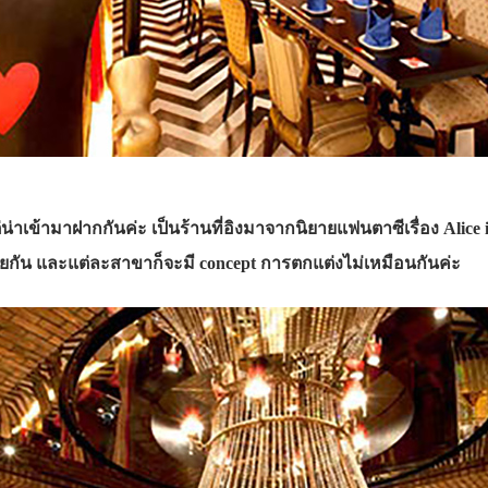
เข้ามาฝากกันค่ะ เป็นร้านที่อิงมาจากนิยายแฟนตาซีเรื่อง Alice in W
้วยกัน และแต่ละสาขาก็จะมี concept การตกแต่งไม่เหมือนกันค่ะ